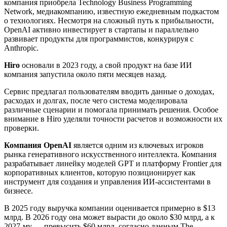
компания приобрела Technology Business Programming
Network, медиакомпанию, известную ежедневным подкастом
о технологиях. Несмотря на сложный путь к прибыльности,
OpenAI активно инвестирует в стартапы и параллельно
развивает продукты для программистов, конкурируя с
Anthropic.
Hiro
основали в 2023 году, а свой продукт на базе ИИ
компания запустила около пяти месяцев назад.
Сервис предлагал пользователям вводить данные о доходах,
расходах и долгах, после чего система моделировала
различные сценарии и помогала принимать решения. Особое
внимание в Hiro уделяли точности расчетов и возможности их
проверки.
Компания OpenAI
является одним из ключевых игроков
рынка генеративного искусственного интеллекта. Компания
разрабатывает линейку моделей GPT и платформу Frontier для
корпоративных клиентов, которую позиционирует как
инструмент для создания и управления ИИ-ассистентами в
бизнесе.
В 2025 году выручка компании оценивается примерно в $13
млрд. В 2026 году она может вырасти до около $30 млрд, а к
2027-му — превысить $60 млрд, согласно данным The