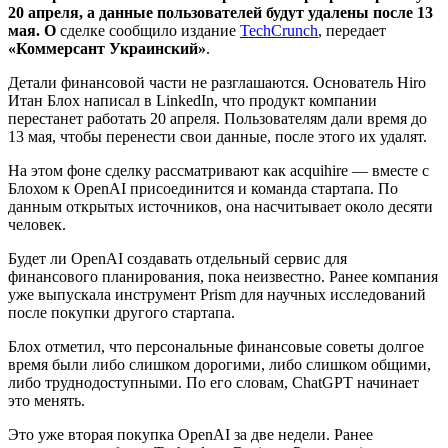
20 апреля, а данные пользователей будут удалены после 13
мая. О
сделке сообщило издание
TechCrunch
, передает
«Коммерсант Украинский»
.
Детали финансовой части не разглашаются. Основатель Hiro
Итан Блох написал в LinkedIn, что продукт компании
перестанет работать 20 апреля. Пользователям дали время до
13 мая, чтобы перенести свои данные, после этого их удалят.
На этом фоне сделку рассматривают как acquihire — вместе с
Блохом к OpenAI присоединится и команда стартапа. По
данным открытых источников, она насчитывает около десяти
человек.
Будет ли OpenAI создавать отдельный сервис для
финансового планирования, пока неизвестно. Ранее компания
уже выпускала инструмент Prism для научных исследований
после покупки другого стартапа.
Блох отметил, что персональные финансовые советы долгое
время были либо слишком дорогими, либо слишком общими,
либо труднодоступными. По его словам, ChatGPT начинает
это менять.
Это уже вторая покупка OpenAI за две недели. Ранее