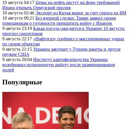
10 августа 04:17
Цены на нефть растут на фоне требований
Ирана открыть Ормузский пролив
10 августа 02:46
Экспорт из Китая вырос за счет спроса на ИИ
10 августа 00:21
Без ядерной сделки: Трамп заявил своим
помощникам о готовности прекратить войну с Ираном
9 августа 23:19
Какая погода ожидается в Украине 10 августа:
прогноз синоптиков
9 августа 22:17
«Нафтогаз» сообщил о массированных ударах
по своим объектам
9 августа 21:15
Украина закупает у Турции ракеты и другое
оружие США
9 августа 20:04
Институт картофелеводства Украины
возобновил полноценную работу после разминирования
полей
Популярные