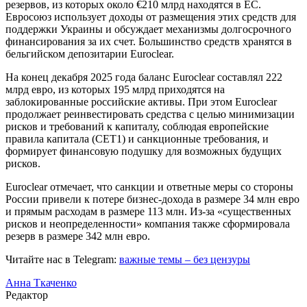
резервов, из которых около €210 млрд находятся в ЕС.
Евросоюз использует доходы от размещения этих средств для
поддержки Украины и обсуждает механизмы долгосрочного
финансирования за их счет. Большинство средств хранятся в
бельгийском депозитарии Euroclear.
На конец декабря 2025 года баланс Euroclear составлял 222
млрд евро, из которых 195 млрд приходятся на
заблокированные российские активы. При этом Euroclear
продолжает реинвестировать средства с целью минимизации
рисков и требований к капиталу, соблюдая европейские
правила капитала (CET1) и санкционные требования, и
формирует финансовую подушку для возможных будущих
рисков.
Euroclear отмечает, что санкции и ответные меры со стороны
России привели к потере бизнес-дохода в размере 34 млн евро
и прямым расходам в размере 113 млн. Из-за «существенных
рисков и неопределенности» компания также сформировала
резерв в размере 342 млн евро.
Читайте нас в Telegram:
важные темы – без цензуры
Анна Ткаченко
Редактор