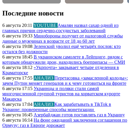
Последние новости
6 августа 20:11
YOUTUBE
Амалян назвал сахар одной из
главных причин сердечно-сосудистых заболеваний
6 августа 19:33
Минобороны получит от налоговой службы
данные о мужчинах в возрасте от 18 до 60 лет
6 августа 19:08
Зеленский уволил ещё четырёх послов: кто
остался без должности
6 августа 18:45
В украинском самолете в Лейпциге, рядом с
которым обнаружили дрон, находились боеприпасы — СМИ
6 августа 18:12
«Укрпочта» закрывает четыре отделения в
Краматорске
6 августа 17:55
АНАЛИЗ
Перетасовка «замасленной колоды»:
зачем Путин меняет генералов и к чему готовиться на фронте
6 августа 17:15
Украинцы и поляки стали самой
многочисленной группой туристов на хорватском курорте
Макарска
6 августа 17:04
АНАЛИЗ
Как зарабатывать в TikTok в
Украине: проверенные способы монетизации
6 августа 16:45
Азербайджан готов поставлять газ в Украину
6 августа 16:14
На фоне ожиданий заключения соглашения по
Ормузу: газ в Европе дорожает