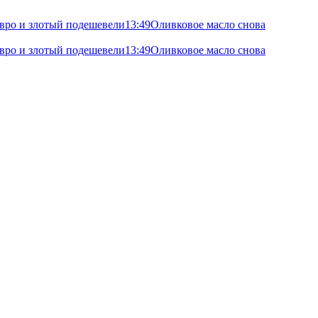
 евро и злотый подешевели
13:49
Оливковое масло снова
 евро и злотый подешевели
13:49
Оливковое масло снова