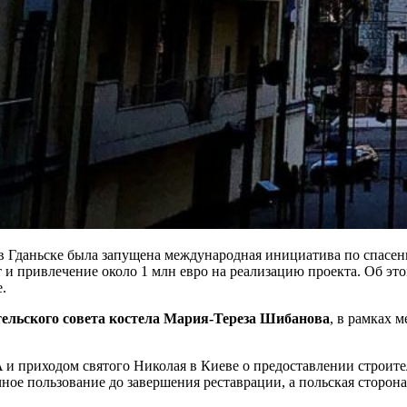
Гданьске была запущена международная инициатива по спасению
т и привлечение около 1 млн евро на реализацию проекта. Об э
.
ельского совета костела Мария-Тереза Шибанова
, в рамках 
A и приходом святого Николая в Киеве о предоставлении строит
ное пользование до завершения реставрации, а польская сторона