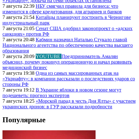
«Укрнафте»: добыча на семи объектах остановлена
7 августа 22:39
НБУ смягчил правила для бизнеса: что
изменится в сфере кредитования, для аграриев и банков
7 августа 21:54
Китайцы планируют построить в Чернигове
индустриальный парк
7 августа 21:05
Сенат США одобрил законопроект о «адских
санкциях» против РФ
7 августа 20:48
Кабмин назначил Наталью Стукало главой
Национального агентства по обеспечению качества высшего
образования
7 августа 20:09
YOUTUBE
Предприниматель Амалян
объяснил, почему покинул операционную и начал развивать
медицинский бизнес
7 августа 19:38
Одна из самых массированных атак на
«Укрнафту»: в компании рассказали о последствиях ударов со
стороны РФ
7 августа 19:12
В Украине яблоки в новом сезоне могут
подешеветь: прогноз экспертов
7 августа 18:25
«Морской парад в честь Дня Ялты» с участием
украинских дронов: в ГУР рассказали подробности
Популярные