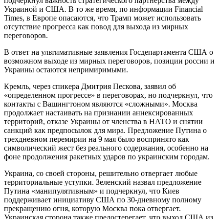
подчеркнул важность стратегического партнерства между
Украиной и США. В то же время, по информации Financial
Times, в Европе опасаются, что Трамп может использовать
отсутствие прогресса как повод для выхода из мирных
переговоров.
В ответ на ультимативные заявления Госдепартамента США о
возможном выходе из мирных переговоров, позиции россии и
Украины остаются непримиримыми.
Кремль, через спикера Дмитрия Пескова, заявил об
«определенном прогрессе» в переговорах, но подчеркнул, что
контакты с Вашингтоном являются «сложными». Москва
продолжает настаивать на признании аннексированных
территорий, отказе Украины от членства в НАТО и снятии
санкций как предпосылок для мира. Предложение Путина о
трехдневном перемирии на 9 мая было воспринято как
символический жест без реального содержания, особенно на
фоне продолжения ракетных ударов по украинским городам.
Украина, со своей стороны, решительно отвергает любые
территориальные уступки. Зеленский назвал предложение
Путина «манипулятивным» и подчеркнул, что Киев
поддерживает инициативу США по 30-дневному полному
прекращению огня, которую Москва пока отвергает.
Украинская сторона также предостерегает, что выход США из