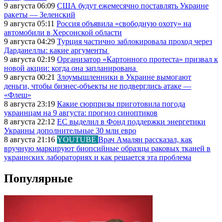
9 августа 06:09
США будут ежемесячно поставлять Украине
ракеты — Зеленский
9 августа 05:11
Россия объявила «свободную охоту» на
автомобили в Херсонской области
9 августа 04:29
Турция частично заблокировала проход через
Дарданеллы: какие аргументы
9 августа 02:19
Организатор «Картонного протеста» призвал к
новой акции: когда она запланирована
9 августа 00:21
Злоумышленники в Украине вымогают
деньги, чтобы бизнес-объекты не подверглись атаке —
«Флеш»
8 августа 23:19
Какие сюрпризы приготовила погода
украинцам на 9 августа: прогноз синоптиков
8 августа 22:12
ЕС выделил в Фонд поддержки энергетики
Украины дополнительные 30 млн евро
8 августа 21:16
YOUTUBE
Врач Амалян рассказал, как
вручную маркируют биопсийные образцы раковых тканей в
украинских лабораториях и как решается эта проблема
Популярные