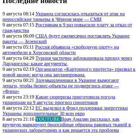
Последние новости
9 августа 08:14
Украина согласилась отказаться от атак на
нероссийские танкеры в Чёрном море — СМИ
9 августа 07:15
Россиянам в 9 раз повысили плату за отказ от
гражданства
9 августа 06:09
США будут ежемесячно поставлять Украине
ракеты — Зеленский
9 августа 05:11
Россия объявила «свободную охоту» на
автомобили в Херсонской области
9 августа 04:29
Турция частично заблокировала проход через
Дарданеллы: какие аргументы
9 августа 02:19
Организатор «Картонного протеста» призвал к
новой акции: когда она запланирована
9 августа 00:21
Злоумышленники в Украине вымогают
деньги, чтобы бизнес-объекты не подверглись атаке —
«Флеш»
8 августа 23:19
Какие сюрпризы приготовила погода
украинцам на 9 августа: прогноз синоптиков
8 августа 22:12
ЕС выделил в Фонд поддержки энергетики
Украины дополнительные 30 млн евро
8 августа 21:16
YOUTUBE
Врач Амалян рассказал, как
вручную маркируют биопсийные образцы раковых тканей в
украинских лабораториях и как решается эта проблема