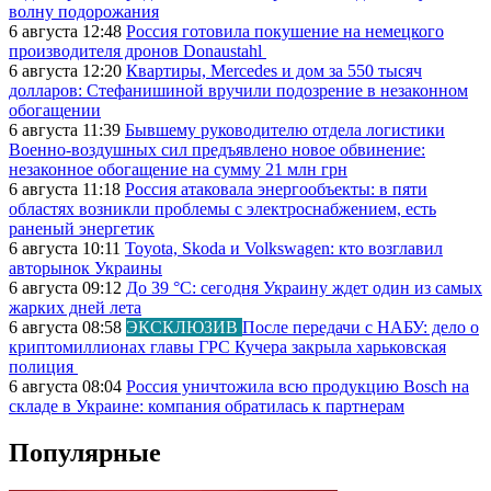
волну подорожания
6 августа 12:48
Россия готовила покушение на немецкого
производителя дронов Donaustahl
6 августа 12:20
Квартиры, Mercedes и дом за 550 тысяч
долларов: Стефанишиной вручили подозрение в незаконном
обогащении
6 августа 11:39
Бывшему руководителю отдела логистики
Военно-воздушных сил предъявлено новое обвинение:
незаконное обогащение на сумму 21 млн грн
6 августа 11:18
Россия атаковала энергообъекты: в пяти
областях возникли проблемы с электроснабжением, есть
раненый энергетик
6 августа 10:11
Toyota, Skoda и Volkswagen: кто возглавил
авторынок Украины
6 августа 09:12
До 39 °C: сегодня Украину ждет один из самых
жарких дней лета
6 августа 08:58
ЭКСКЛЮЗИВ
После передачи с НАБУ: дело о
криптомиллионах главы ГРС Кучера закрыла харьковская
полиция
6 августа 08:04
Россия уничтожила всю продукцию Bosch на
складе в Украине: компания обратилась к партнерам
Популярные