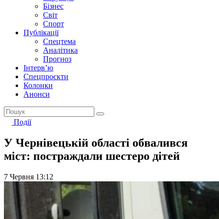
Бізнес
Світ
Спорт
Публікації
Спецтема
Аналітика
Прогноз
Інтерв’ю
Спецпроєкти
Колонки
Анонси
Події
У Чернівецькій області обвалився
міст: постраждали шестеро дітей
7 Червня 13:12