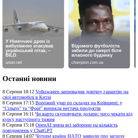
Останні новини
8 Серпня 18:12
Volkswagen запровадив довічну гарантію на
свої автомобілі в Китаї
8 Серпня 17:15
Ворожий удар по складах на Київщині: у
“Сільпо” та “Форі” виникла нестача продуктів
8 Серпня 16:11
Чи варто скуповувати долари: чого чекати від
курсу наступного тижня
8 Серпня 15:18
OpenAI зняла всі заборони на кількість
повідомлень у ChatGPT
8 Серпня 14:07
Чотири країни НАТО заявили про загрозу