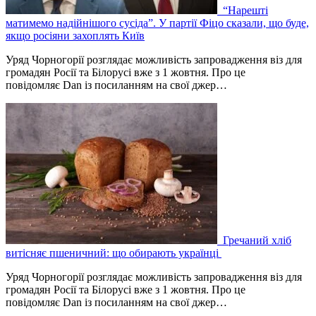
“Нарешті
матимемо надійнішого сусіда”. У партії Фіцо сказали, що буде,
якщо росіяни захоплять Київ
Уряд Чорногорії розглядає можливість запровадження віз для
громадян Росії та Білорусі вже з 1 жовтня. Про це
повідомляє Dan із посиланням на свої джер…
Гречаний хліб
витісняє пшеничний: що обирають українці
Уряд Чорногорії розглядає можливість запровадження віз для
громадян Росії та Білорусі вже з 1 жовтня. Про це
повідомляє Dan із посиланням на свої джер…