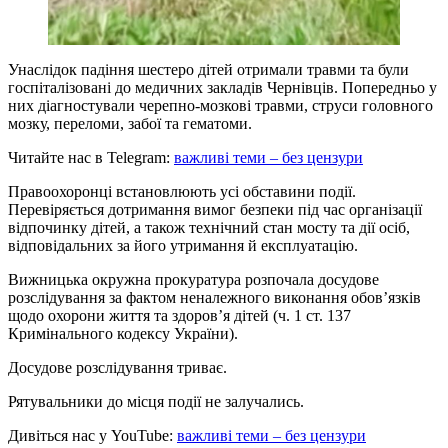
Унаслідок падіння шестеро дітей отримали травми та були
госпіталізовані до медичних закладів Чернівців. Попередньо у
них діагностували черепно-мозкові травми, струси головного
мозку, переломи, забої та гематоми.
Читайте нас в Telegram:
важливі теми – без цензури
Правоохоронці встановлюють усі обставини події.
Перевіряється дотримання вимог безпеки під час організації
відпочинку дітей, а також технічний стан мосту та дії осіб,
відповідальних за його утримання й експлуатацію.
Вижницька окружна прокуратура розпочала досудове
розслідування за фактом неналежного виконання обов’язків
щодо охорони життя та здоров’я дітей (ч. 1 ст. 137
Кримінального кодексу України).
Досудове розслідування триває.
Рятувальники до місця події не залучались.
Дивіться нас у YouTube:
важливі теми – без цензури