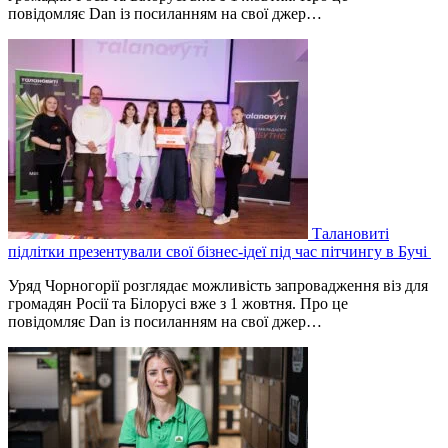
повідомляє Dan із посиланням на свої джер…
Талановиті
підлітки презентували свої бізнес-ідеї під час пітчингу в Бучі
Уряд Чорногорії розглядає можливість запровадження віз для
громадян Росії та Білорусі вже з 1 жовтня. Про це
повідомляє Dan із посиланням на свої джер…