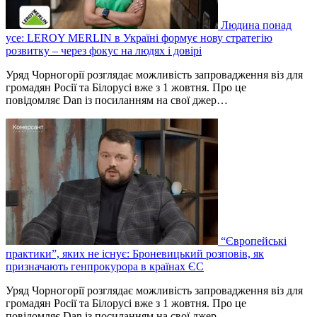
Людина понад
усе: LEROY MERLIN в Україні формує нову стратегію
розвитку – через фокус на людях і довірі
Уряд Чорногорії розглядає можливість запровадження віз для
громадян Росії та Білорусі вже з 1 жовтня. Про це
повідомляє Dan із посиланням на свої джер…
“Європейські
практики”, яких не існує: Броневицький розповів, як
призначають генпрокурора в країнах ЄС
Уряд Чорногорії розглядає можливість запровадження віз для
громадян Росії та Білорусі вже з 1 жовтня. Про це
повідомляє Dan із посиланням на свої джер…