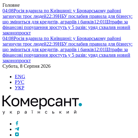
Головне
04:08
Росія вдарила по Київщині: у Броварському районі
загинули троє людей
22:39
НБУ послабив правила для бізнесу:
що зміниться для кредитів, аграріїв і банків
12:01
Штрафи за
фінансові порушення зростуть у 5 разів: уряд схвалив новий
законопроєкт
04:08
Росія вдарила по Київщині: у Броварському районі
загинули троє людей
22:39
НБУ послабив правила для бізнесу:
що зміниться для кредитів, аграріїв і банків
12:01
Штрафи за
фінансові порушення зростуть у 5 разів: уряд схвалив новий
законопроєкт
Субота, 8 Серпня 2026
ENG
РУС
УКР