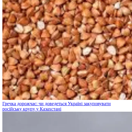
Гречка дорожчає: чи доведеться Україні закуповувати
російську крупу у Казахстані