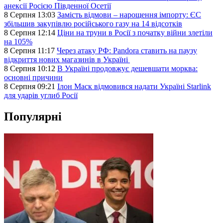
анексії Росією Південної Осетії
8 Серпня 13:03
Замість відмови – нарощення імпорту: ЄС
збільшив закупівлю російського газу на 14 відсотків
8 Серпня 12:14
Ціни на труни в Росії з початку війни злетіли
на 105%
8 Серпня 11:17
Через атаку РФ: Pandora ставить на паузу
відкриття нових магазинів в Україні
8 Серпня 10:12
В Україні продовжує дешевшати морква:
основні причини
8 Серпня 09:21
Ілон Маск відмовився надати Україні Starlink
для ударів углиб Росії
Популярні