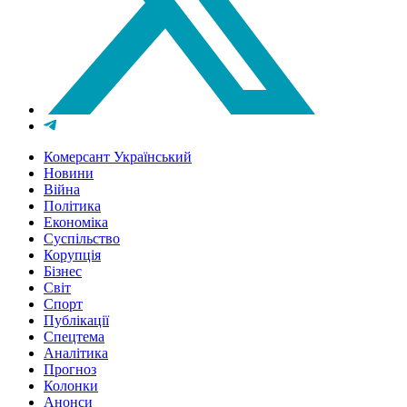
Комерсант Український
Новини
Війна
Політика
Економіка
Суспільство
Корупція
Бізнес
Світ
Спорт
Публікації
Спецтема
Аналітика
Прогноз
Колонки
Анонси