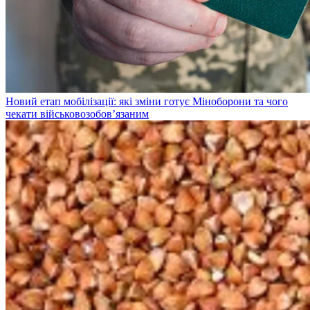
Новий етап мобілізації: які зміни готує Міноборони та чого
чекати військовозобов’язаним