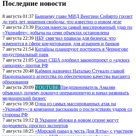
Последние новости
8 августа 01:37
Бывшему главе МИД Венгрии Сийярто грозит
до трёх лет лишения свободы: что известно о новом деле
7 августа 23:39
Россия нанесла самый массированный удар по
«Укрнафте»: добыча на семи объектах остановлена
7 августа 22:39
НБУ смягчил правила для бизнеса: что
изменится в сфере кредитования, для аграриев и банков
7 августа 21:54
Китайцы планируют построить в Чернигове
индустриальный парк
7 августа 21:05
Сенат США одобрил законопроект о «адских
санкциях» против РФ
7 августа 20:48
Кабмин назначил Наталью Стукало главой
Национального агентства по обеспечению качества высшего
образования
7 августа 20:09
YOUTUBE
Предприниматель Амалян
объяснил, почему покинул операционную и начал развивать
медицинский бизнес
7 августа 19:38
Одна из самых массированных атак на
«Укрнафту»: в компании рассказали о последствиях ударов со
стороны РФ
7 августа 19:12
В Украине яблоки в новом сезоне могут
подешеветь: прогноз экспертов
7 августа 18:25
«Морской парад в честь Дня Ялты» с участием