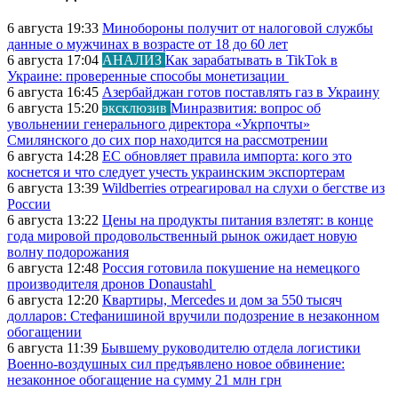
6 августа 19:33
Минобороны получит от налоговой службы
данные о мужчинах в возрасте от 18 до 60 лет
6 августа 17:04
АНАЛИЗ
Как зарабатывать в TikTok в
Украине: проверенные способы монетизации
6 августа 16:45
Азербайджан готов поставлять газ в Украину
6 августа 15:20
эксклюзив
Минразвития: вопрос об
увольнении генерального директора «Укрпочты»
Смилянского до сих пор находится на рассмотрении
6 августа 14:28
ЕС обновляет правила импорта: кого это
коснется и что следует учесть украинским экспортерам
6 августа 13:39
Wildberries отреагировал на слухи о бегстве из
России
6 августа 13:22
Цены на продукты питания взлетят: в конце
года мировой продовольственный рынок ожидает новую
волну подорожания
6 августа 12:48
Россия готовила покушение на немецкого
производителя дронов Donaustahl
6 августа 12:20
Квартиры, Mercedes и дом за 550 тысяч
долларов: Стефанишиной вручили подозрение в незаконном
обогащении
6 августа 11:39
Бывшему руководителю отдела логистики
Военно-воздушных сил предъявлено новое обвинение:
незаконное обогащение на сумму 21 млн грн