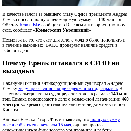
В качестве залога за бывшего главу Офиса президента Андрея
Ермака внесли полную необходимую сумму — 140 млн грн.
Об этом
hromadske
сообщили в Высшем антикоррупционном
суде, сообщает
«Коммерсант Украинский»
Несмотря на то, что счет для залога можно было пополнять и
в течение выходных, ВАКС проверяет наличие средств в
рабочий день.
Почему Ермак оставался в СИЗО на
выходных
Накануне Высший антикоррупционный суд избрал Андрею
Ермаку
меру пресечения в виде содержания под стражей.
В
качестве альтернативы суд определил залог в размере
140 млн
грн
. Ермака подозревают в деле о возможной легализации
460
млн грн
во время строительства элитной недвижимости под
Киевом.
Адвокат Ермака Игорь Фомин заявлял, что
полную сумму
могли собрать еще вечером 15 мая
, однако процесс
осложнился из-за финансового мониторинга и работы