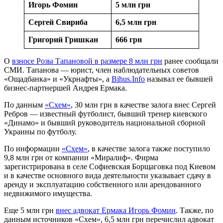
Игорь Фомин
5 млн грн
Сергей Свириба
6,5 млн грн
Григорий Гришкан
666 грн
О
взносе Розы Тапановой в размере 8 млн грн
ранее сообщали
СМИ. Тапанова — юрист, член наблюдательных советов
«Ощадбанка» и «Укрнафты», а
Bihus.Info
называл ее бывшей
бизнес-партнершей Андрея Ермака.
По данным
«Схем»
, 30 млн грн в качестве залога внес Сергей
Ребров — известный футболист, бывший тренер киевского
«Динамо» и бывший руководитель национальной сборной
Украины по футболу.
По информации
«Схем»
, в качестве залога также поступило
9,8 млн грн от компании «Миралиф». Фирма
зарегистрирована в селе Софиевская Борщаговка под Киевом
и в качестве основного вида деятельности указывает сдачу в
аренду и эксплуатацию собственного или арендованного
недвижимого имущества.
Еще 5 млн грн
внес адвокат Ермака Игорь Фомин
. Также, по
данным источников «Схем», 6,5 млн грн перечислил адвокат