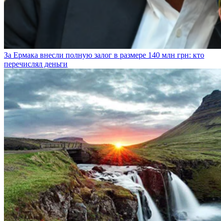
За Ермака внесли полную залог в размере 140 млн грн: кто
перечислял деньги