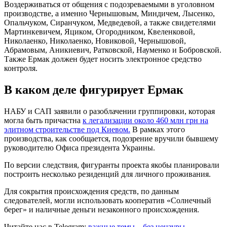
Воздерживаться от общения с подозреваемыми в уголовном
производстве, а именно Чернышовым, Миндичем, Лысенко,
Опальчуком, Сиранчуком, Медведевой, а также свидетелями
Мартинкевичем, Яциком, Огородником, Квеленковой,
Николаенко, Николаенко, Новиковой, Чернышовой,
Абрамовым, Аникиевич, Ратковской, Науменко и Бобровской.
Также Ермак должен будет носить электронное средство
контроля.
В каком деле фигурирует Ермак
НАБУ и САП заявили о разоблачении группировки, которая
могла быть причастна
к легализации около 460 млн грн на
элитном строительстве под Киевом.
В рамках этого
производства, как сообщается, подозрение вручили бывшему
руководителю Офиса президента Украины.
По версии следствия, фигуранты проекта якобы планировали
построить несколько резиденций для личного проживания.
Для сокрытия происхождения средств, по данным
следователей, могли использовать кооператив «Солнечный
берег» и наличные деньги незаконного происхождения.
Читайте нас в Telegram:
важные темы – без цензуры