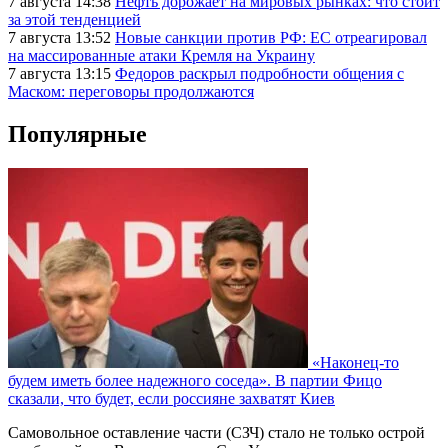
7 августа 14:38
Нефть дорожает на мировых рынках: что стоит
за этой тенденцией
7 августа 13:52
Новые санкции против РФ: ЕС отреагировал
на массированные атаки Кремля на Украину
7 августа 13:15
Федоров раскрыл подробности общения с
Маском: переговоры продолжаются
Популярные
«Наконец-то
будем иметь более надежного соседа». В партии Фицо
сказали, что будет, если россияне захватят Киев
Самовольное оставление части (СЗЧ) стало не только острой