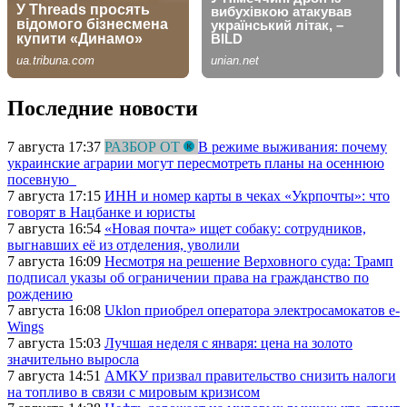
Последние новости
7 августа 17:37
РАЗБОР ОТ
В режиме выживания: почему
украинские аграрии могут пересмотреть планы на осеннюю
посевную
7 августа 17:15
ИНН и номер карты в чеках «Укрпочты»: что
говорят в Нацбанке и юристы
7 августа 16:54
«Новая почта» ищет собаку: сотрудников,
выгнавших её из отделения, уволили
7 августа 16:09
Несмотря на решение Верховного суда: Трамп
подписал указы об ограничении права на гражданство по
рождению
7 августа 16:08
Uklon приобрел оператора электросамокатов e-
Wings
7 августа 15:03
Лучшая неделя с января: цена на золото
значительно выросла
7 августа 14:51
АМКУ призвал правительство снизить налоги
на топливо в связи с мировым кризисом