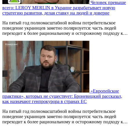
Человек превыше
всего: LEROY MERLIN в Украине разрабатывает новую
стратегию развития, делая ставку на людей и доверие
На пятый год полномасштабной войны потребительское
поведение украинцев заметно поляризуется: часть людей
переходит к более рациональному и осторожному подходу к…
«Европейские
практики», которых не существует: Броневицкий рассказал,
как назначают генпрокурора в странах ЕС
На пятый год полномасштабной войны потребительское
поведение украинцев заметно поляризуется: часть людей
переходит к более рациональному и осторожному подходу к…