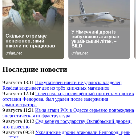
Последние новости
9 августа 13:11
Покупателей найти не удалось: владелец
Readeat закрывает две из трёх книжных магазинов
9 августа 12:14
Телеграм-чат, посвящённый протестам против
отставки Федорова, был удалён после задержания
администратора
9 августа 11:21
Из-за атаки РФ: в Одессе серьезно повреждена
энергетическая инфраструктура
9 августа 10:12
Суд вернул государству Октябрьский дворец:
что известно
9 августа 09:33
Украинские дроны атаковали Белгород: цель
— ТЭЦ