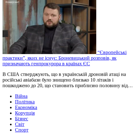
“Європейські
практики”, яких не існує: Броневицький розповів, як
призначають генпрокурора в країнах ЄС
В США стверджують, що в українській дроновій атаці на
російські авіабази було знищено близько 10 літаків і
пошкоджено до 20, що становить приблизно половину від…
Війна
Політика
Економіка
Корупція
Бізнес
Світ
Спорт