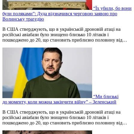
“Їх убили, бо вони
були поляками”: Дуда відзначився черговою заявою про
Волинську трагедію
В США стверджують, що в українській дроновій атаці на
російські авіабази було знищено близько 10 літаків і
пошкоджено до 20, що становить приблизно половину від…
“Ми близькі
до моменту, коли можна закінчити війну” – Зеленський
В США стверджують, що в українській дроновій атаці на
російські авіабази було знищено близько 10 літаків і
пошкоджено до 20, що становить приблизно половину від…