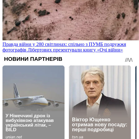
Правда війни у 280 світлинах: спільно з ПУМБ подружжя
фотографів Лібертових презентували книгу «Очі війни»