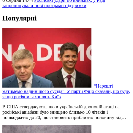
6 Серпня 14:44
Російські удари по книжках: у Раді
запропонували нові програми підтримки
Популярні
“Нарешті
матимемо надійнішого сусіда”. У партії Фіцо сказали, що буде,
якщо росіяни захоплять Київ
В США стверджують, що в українській дроновій атаці на
російські авіабази було знищено близько 10 літаків і
пошкоджено до 20, що становить приблизно половину від…