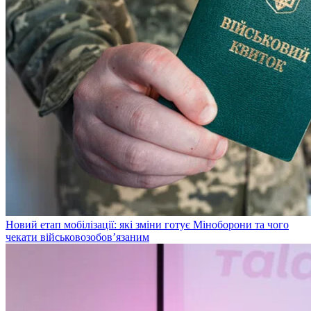
Новий етап мобілізації: які зміни готує Міноборони та чого
чекати військовозобов’язаним