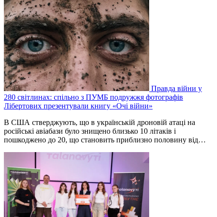
Правда війни у
280 світлинах: спільно з ПУМБ подружжя фотографів
Лібертових презентували книгу «Очі війни»
В США стверджують, що в українській дроновій атаці на
російські авіабази було знищено близько 10 літаків і
пошкоджено до 20, що становить приблизно половину від…