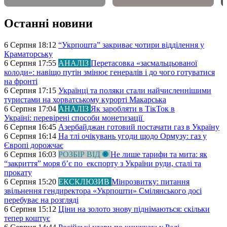
Останні новини
6 Серпня 18:12
“Укрпошта” закриває чотири відділення у
Краматорську
6 Серпня 17:55
АНАЛІЗ
Перетасовка «засмальцьованої
колоди»: навіщо путін змінює генералів і до чого готуватися
на фронті
6 Серпня 17:15
Українці та поляки стали найчисленнішими
туристами на хорватському курорті Макарська
6 Серпня 17:04
АНАЛІЗ
Як заробляти в ТікТок в
Україні: перевірені способи монетизації
6 Серпня 16:45
Азербайджан готовий постачати газ в Україну
6 Серпня 16:14
На тлі очікувань угоди щодо Ормузу: газ у
Європі дорожчає
6 Серпня 16:03
РОЗБІР ВІД
Не лише тарифи та мита: як
“закриття” моря б’є по експорту з України руди, сталі та
прокату
6 Серпня 15:20
ЕКСКЛЮЗИВ
Мінрозвитку: питання
звільнення гендиректора «Укрпошти» Смілянського досі
перебуває на розгляді
6 Серпня 15:12
Ціни на золото знову піднімаються: скільки
тепер коштує