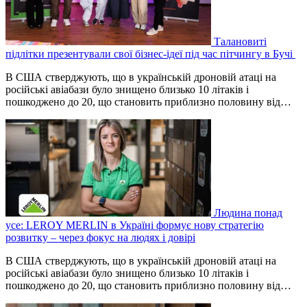
Талановиті
підлітки презентували свої бізнес-ідеї під час пітчингу в Бучі
В США стверджують, що в українській дроновій атаці на
російські авіабази було знищено близько 10 літаків і
пошкоджено до 20, що становить приблизно половину від…
Людина понад
усе: LEROY MERLIN в Україні формує нову стратегію
розвитку – через фокус на людях і довірі
В США стверджують, що в українській дроновій атаці на
російські авіабази було знищено близько 10 літаків і
пошкоджено до 20, що становить приблизно половину від…