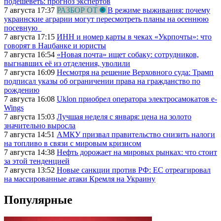
подешеветь: прогноз экспертов
7 августа 17:37
РАЗБОР ОТ
В режиме выживания: почему
украинские аграрии могут пересмотреть планы на осеннюю
посевную
7 августа 17:15
ИНН и номер карты в чеках «Укрпочты»: что
говорят в Нацбанке и юристы
7 августа 16:54
«Новая почта» ищет собаку: сотрудников,
выгнавших её из отделения, уволили
7 августа 16:09
Несмотря на решение Верховного суда: Трамп
подписал указы об ограничении права на гражданство по
рождению
7 августа 16:08
Uklon приобрел оператора электросамокатов e-
Wings
7 августа 15:03
Лучшая неделя с января: цена на золото
значительно выросла
7 августа 14:51
АМКУ призвал правительство снизить налоги
на топливо в связи с мировым кризисом
7 августа 14:38
Нефть дорожает на мировых рынках: что стоит
за этой тенденцией
7 августа 13:52
Новые санкции против РФ: ЕС отреагировал
на массированные атаки Кремля на Украину
Популярные