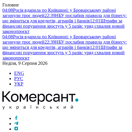
Головне
04:08
Росія вдарила по Київщині: у Броварському районі
загинули троє людей
22:39
НБУ послабив правила для бізнесу:
що зміниться для кредитів, аграріїв і банків
12:01
Штрафи за
фінансові порушення зростуть у 5 разів: уряд схвалив новий
законопроєкт
04:08
Росія вдарила по Київщині: у Броварському районі
загинули троє людей
22:39
НБУ послабив правила для бізнесу:
що зміниться для кредитів, аграріїв і банків
12:01
Штрафи за
фінансові порушення зростуть у 5 разів: уряд схвалив новий
законопроєкт
Неділя, 9 Серпня 2026
ENG
РУС
УКР