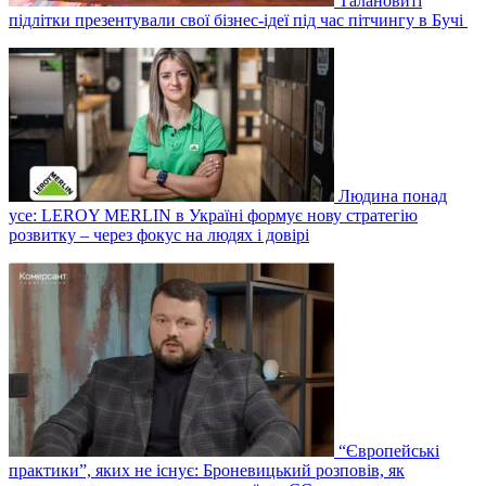
Талановиті
підлітки презентували свої бізнес-ідеї під час пітчингу в Бучі
Людина понад
усе: LEROY MERLIN в Україні формує нову стратегію
розвитку – через фокус на людях і довірі
“Європейські
практики”, яких не існує: Броневицький розповів, як