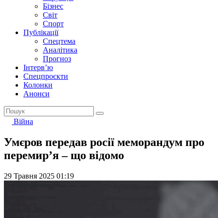
Бізнес
Світ
Спорт
Публікації
Спецтема
Аналітика
Прогноз
Інтерв’ю
Спецпроєкти
Колонки
Анонси
Війна
Умєров передав росії меморандум про
перемир’я – що відомо
29 Травня 2025 01:19