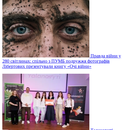
Правда війни у
280 світлинах: спільно з ПУМБ подружжя фотографів
Лібертових презентували книгу «Очі війни»