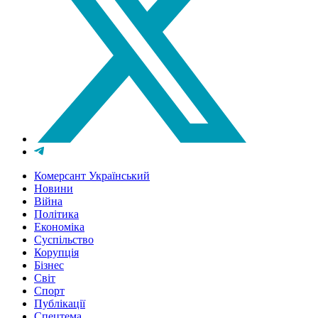
Комерсант Український
Новини
Війна
Політика
Економіка
Суспільство
Корупція
Бізнес
Світ
Спорт
Публікації
Спецтема