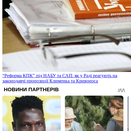
“Реформа КПК” під НАБУ та САП: як у Раді реагують на
законодавчі пропозиції Клименка та Кривоноса