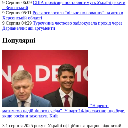
9 Серпня 06:09
США щомісяця поставлятимуть Україні ракети
– Зеленський
9 Серпня 05:11
Росія оголосила “вільне полювання” на авто в
Херсонській області
9 Серпня 04:29
Туреччина частково заблокувала прохід через
Дарданелли: які аргументи
Популярні
“Нарешті
матимемо надійнішого сусіда”. У партії Фіцо сказали, що буде,
якщо росіяни захоплять Київ
З 1 серпня 2025 року в Україні офіційно запрацює відкритий