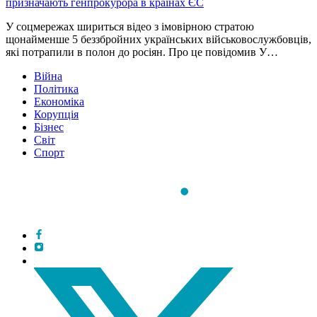
призначають генпрокурора в країнах ЄС
У соцмережах шириться відео з імовірною стратою
щонайменше 5 беззбройних українських військовослужбовців,
які потрапили в полон до росіян. Про це повідомив У…
Війна
Політика
Економіка
Корупція
Бізнес
Світ
Спорт