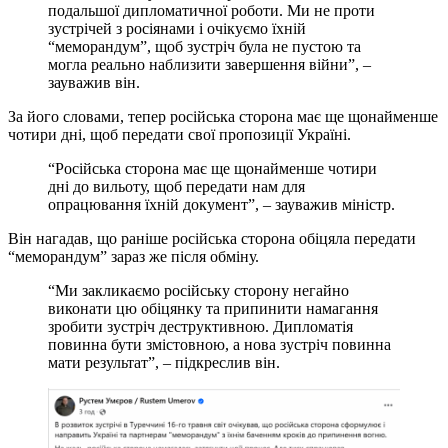
подальшої дипломатичної роботи. Ми не проти
зустрічей з росіянами і очікуємо їхній
“меморандум”, щоб зустріч була не пустою та
могла реально наблизити завершення війни”, –
зауважив він.
За його словами, тепер російська сторона має ще щонайменше
чотири дні, щоб передати свої пропозиції Україні.
“Російська сторона має ще щонайменше чотири
дні до вильоту, щоб передати нам для
опрацювання їхній документ”, – зауважив міністр.
Він нагадав, що раніше російська сторона обіцяла передати
“меморандум” зараз же після обміну.
“Ми закликаємо російську сторону негайно
виконати цю обіцянку та припинити намагання
зробити зустріч деструктивною. Дипломатія
повинна бути змістовною, а нова зустріч повинна
мати результат”, – підкреслив він.