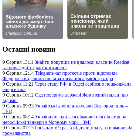
Останні новини
9 Серпня 13:11
Знайти покупців не вдалося: власник Readeat
закриває дві з трьох книгарень
9 Серпня 12:14
Telegram-чат протестів проти відставки
Федорова видалили після затримання адміністратора
9 Серпня 11:21
Через атаку РФ: в Одесі серйозно пошкоджена
енергетика
9 Серпня 10:12
Суд повернув державі Жовтневий палац: що
відомо
9 Серпня 09:33
Українські дрони атакували Бєлгород: ціль –
ТЕЦ
9 Серпня 08:14
Україна погодилася відмовитися від атак на
неросійські танкери в Чорному морі – ЗМІ
9 Серпня 07:15
Росіянам у 9 разів підняли плату за відмову від
громадянства