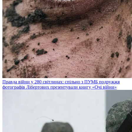
Правда війни у 280 світлинах: спільно з ПУМБ подружжя
фотографів Лібертових презентували книгу «Очі війни»