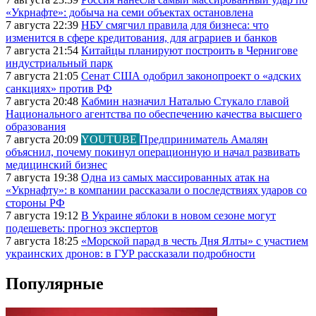
«Укрнафте»: добыча на семи объектах остановлена
7 августа 22:39
НБУ смягчил правила для бизнеса: что
изменится в сфере кредитования, для аграриев и банков
7 августа 21:54
Китайцы планируют построить в Чернигове
индустриальный парк
7 августа 21:05
Сенат США одобрил законопроект о «адских
санкциях» против РФ
7 августа 20:48
Кабмин назначил Наталью Стукало главой
Национального агентства по обеспечению качества высшего
образования
7 августа 20:09
YOUTUBE
Предприниматель Амалян
объяснил, почему покинул операционную и начал развивать
медицинский бизнес
7 августа 19:38
Одна из самых массированных атак на
«Укрнафту»: в компании рассказали о последствиях ударов со
стороны РФ
7 августа 19:12
В Украине яблоки в новом сезоне могут
подешеветь: прогноз экспертов
7 августа 18:25
«Морской парад в честь Дня Ялты» с участием
украинских дронов: в ГУР рассказали подробности
Популярные