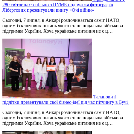
280 світлинах: спільно з ПУМБ подружжя фотографів
Лібертових презентували книгу «Очі війни»
Сьогодні, 7 липня, в Анкарі розпочинається саміт НАТО,
одним із ключових питань якого стане подальша військова
підтримка України. Хоча українське питання не є ц…
Талановиті
підлітки презентували свої бізнес-ідеї під час пітчингу в Бучі
Сьогодні, 7 липня, в Анкарі розпочинається саміт НАТО,
одним із ключових питань якого стане подальша військова
підтримка України. Хоча українське питання не є ц…