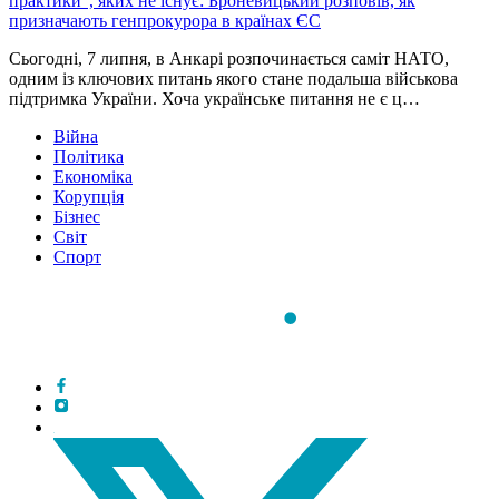
практики”, яких не існує: Броневицький розповів, як
призначають генпрокурора в країнах ЄС
Сьогодні, 7 липня, в Анкарі розпочинається саміт НАТО,
одним із ключових питань якого стане подальша військова
підтримка України. Хоча українське питання не є ц…
Війна
Політика
Економіка
Корупція
Бізнес
Світ
Спорт