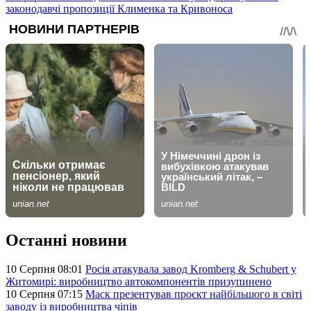
законодавчі пропозиції Клименка та Кривоноса
Останні новини
10 Серпня 08:01
Росія атакувала завод Kromberg & Schubert у
Житомирі: виробництво автокомпонентів призупинено
10 Серпня 07:15
Маск презентував проєкт найбільшого в світі
заводу із виробництва чіпів