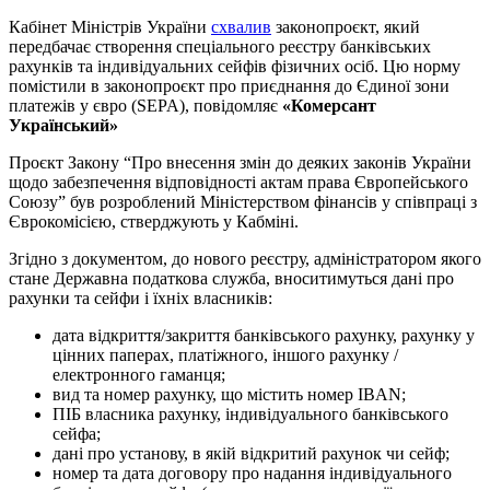
Кабінет Міністрів України
схвалив
законопроєкт, який
передбачає створення спеціального реєстру банківських
рахунків та індивідуальних сейфів фізичних осіб. Цю норму
помістили в законопроєкт про приєднання до Єдиної зони
платежів у євро (SEPA), повідомляє
«Комерсант
Український»
Проєкт Закону “Про внесення змін до деяких законів України
щодо забезпечення відповідності актам права Європейського
Союзу” був розроблений Міністерством фінансів у співпраці з
Єврокомісією, стверджують у Кабміні.
Згідно з документом, до нового реєстру, адміністратором якого
стане Державна податкова служба, вноситимуться дані про
рахунки та сейфи і їхніх власників:
дата відкриття/закриття банківського рахунку, рахунку у
цінних паперах, платіжного, іншого рахунку /
електронного гаманця;
вид та номер рахунку, що містить номер IBAN;
ПІБ власника рахунку, індивідуального банківського
сейфа;
дані про установу, в якій відкритий рахунок чи сейф;
номер та дата договору про надання індивідуального