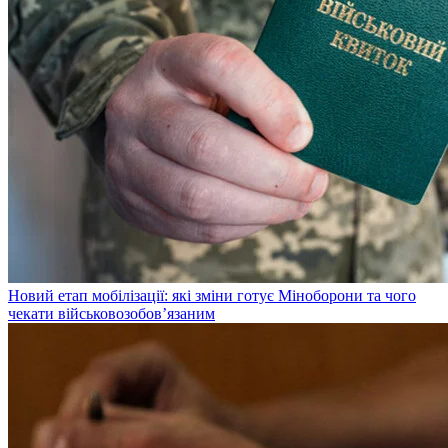
Новий етап мобілізації: які зміни готує Міноборони та чого
чекати військовозобов’язаним