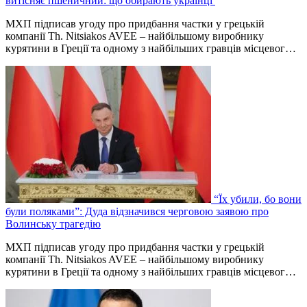
витісняє пшеничний: що обирають українці
МХП підписав угоду про придбання частки у грецькій
компанії Th. Nitsiakos AVEE – найбільшому виробнику
курятини в Греції та одному з найбільших гравців місцевог…
“Їх убили, бо вони
були поляками”: Дуда відзначився черговою заявою про
Волинську трагедію
МХП підписав угоду про придбання частки у грецькій
компанії Th. Nitsiakos AVEE – найбільшому виробнику
курятини в Греції та одному з найбільших гравців місцевог…