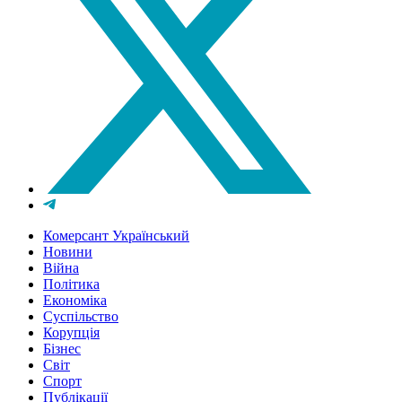
Комерсант Український
Новини
Війна
Політика
Економіка
Суспільство
Корупція
Бізнес
Світ
Спорт
Публікації