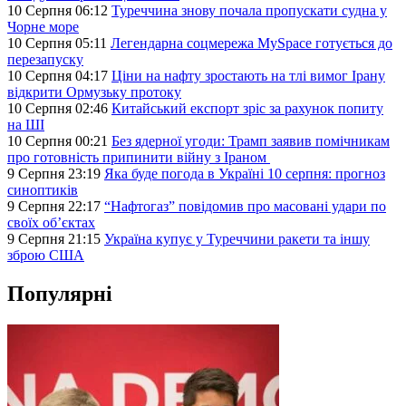
10 Серпня 06:12
Туреччина знову почала пропускати судна у
Чорне море
10 Серпня 05:11
Легендарна соцмережа MySpace готується до
перезапуску
10 Серпня 04:17
Ціни на нафту зростають на тлі вимог Ірану
відкрити Ормузьку протоку
10 Серпня 02:46
Китайський експорт зріс за рахунок попиту
на ШІ
10 Серпня 00:21
Без ядерної угоди: Трамп заявив помічникам
про готовність припинити війну з Іраном
9 Серпня 23:19
Яка буде погода в Україні 10 серпня: прогноз
синоптиків
9 Серпня 22:17
“Нафтогаз” повідомив про масовані удари по
своїх об’єктах
9 Серпня 21:15
Україна купує у Туреччини ракети та іншу
зброю США
Популярні