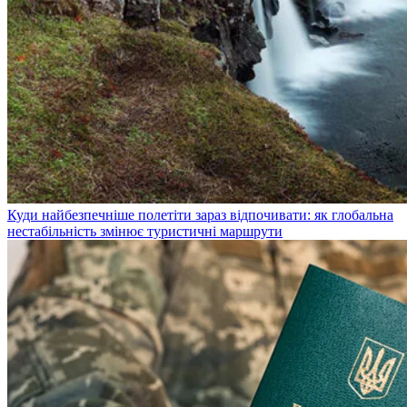
Куди найбезпечніше полетіти зараз відпочивати: як глобальна
нестабільність змінює туристичні маршрути