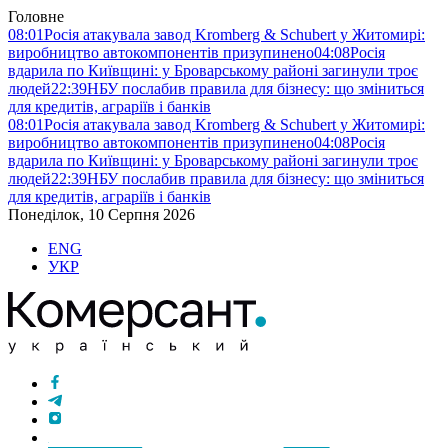
Головне
08:01
Росія атакувала завод Kromberg & Schubert у Житомирі:
виробництво автокомпонентів призупинено
04:08
Росія
вдарила по Київщині: у Броварському районі загинули троє
людей
22:39
НБУ послабив правила для бізнесу: що зміниться
для кредитів, аграріїв і банків
08:01
Росія атакувала завод Kromberg & Schubert у Житомирі:
виробництво автокомпонентів призупинено
04:08
Росія
вдарила по Київщині: у Броварському районі загинули троє
людей
22:39
НБУ послабив правила для бізнесу: що зміниться
для кредитів, аграріїв і банків
Понеділок, 10 Серпня 2026
ENG
УКР