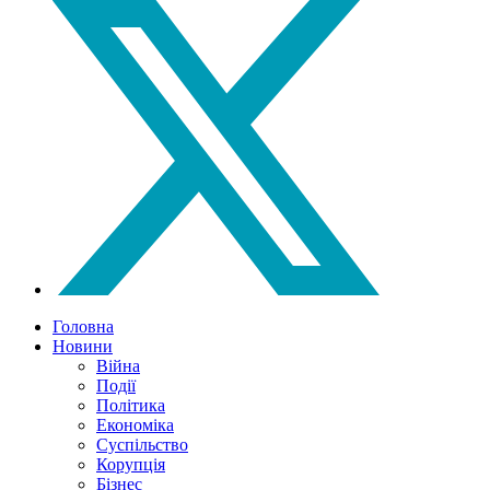
Головна
Новини
Війна
Події
Політика
Економіка
Суспільство
Корупція
Бізнес