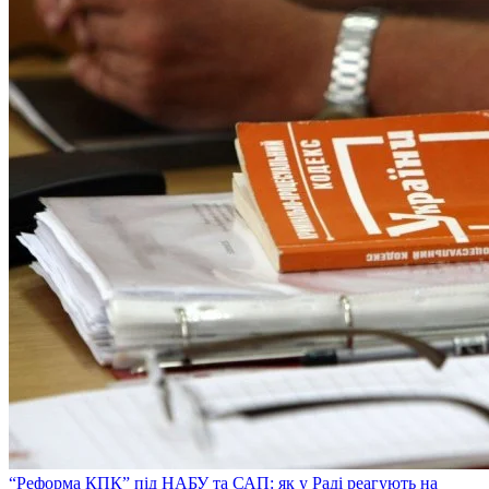
“Реформа КПК” під НАБУ та САП: як у Раді реагують на