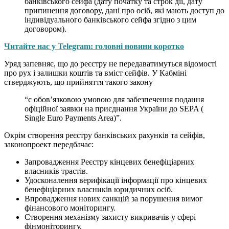
банківського сейфа (дату початку та строк дії, дату
припинення договору, дані про осіб, які мають доступ до
індивідуального банківського сейфа згідно з цим
договором).
Читайте нас у Telegram: головні новини коротко
Уряд запевняє, що до реєстру не передаватимуться відомості
про рух і залишки коштів та вміст сейфів. У Кабміні
стверджують, що прийняття такого закону
“є обов’язковою умовою для забезпечення подання
офіційної заявки на приєднання України до SEPA (
Single Euro Payments Area)”.
Окрім створення реєстру банківських рахунків та сейфів,
законопроект передбачає:
Запровадження Реєстру кінцевих бенефіціарних
власників трастів.
Удосконалення верифікації інформації про кінцевих
бенефіціарних власників юридичних осіб.
Впровадження нових санкцій за порушення вимог
фінансового моніторингу.
Створення механізму захисту викривачів у сфері
фінмоніторингу.