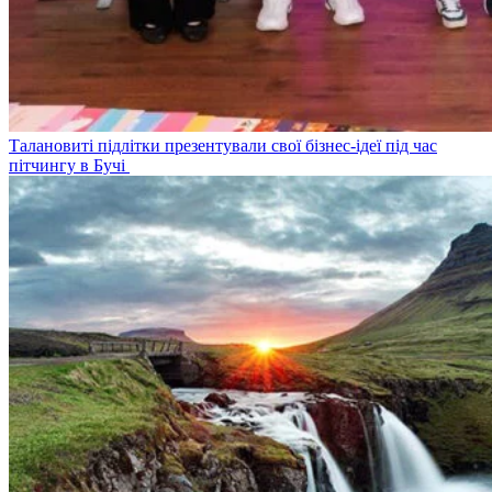
Талановиті підлітки презентували свої бізнес-ідеї під час
пітчингу в Бучі