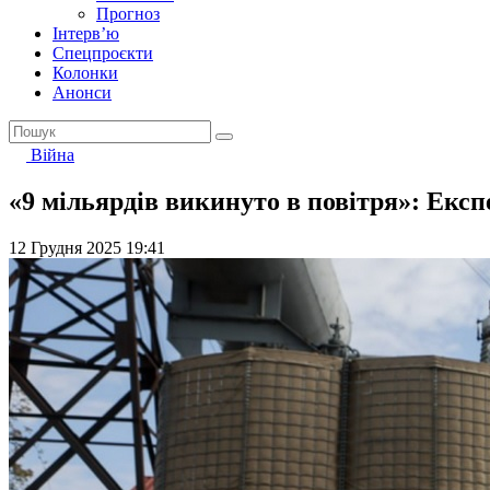
Прогноз
Інтерв’ю
Спецпроєкти
Колонки
Анонси
Війна
«9 мільярдів викинуто в повітря»: Екс
12 Грудня 2025 19:41