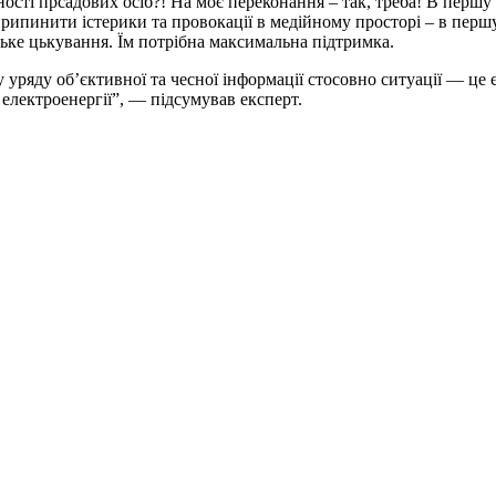
ьності прсадових осіб?! На моє переконання – так, треба! В перш
припинити істерики та провокації в медійному просторі – в перш
ське цькування. Їм потрібна максимальна підтримка.
 уряду обʼєктивної та чесної інформації стосовно ситуації — це
лектроенергії”, — підсумував експерт.