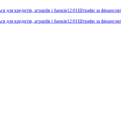
я для кредитів, аграріїв і банків
12:01
Штрафи за фінансові
я для кредитів, аграріїв і банків
12:01
Штрафи за фінансові