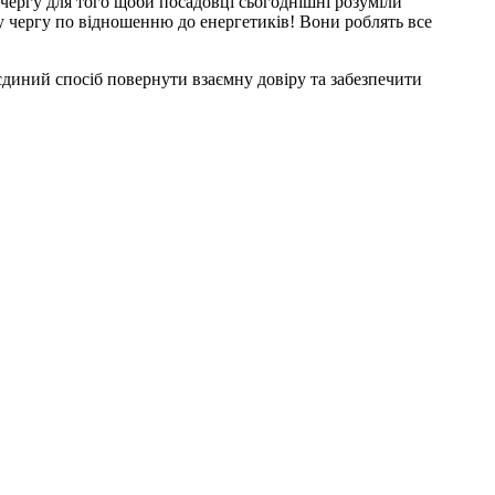
у чергу для того щоби посадовці сьогоднішні розуміли
у чергу по відношенню до енергетиків! Вони роблять все
 єдиний спосіб повернути взаємну довіру та забезпечити