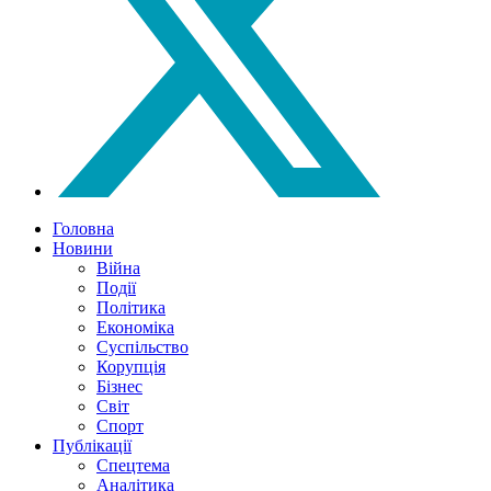
Головна
Новини
Війна
Події
Політика
Економіка
Суспільство
Корупція
Бізнес
Світ
Спорт
Публікації
Спецтема
Аналітика