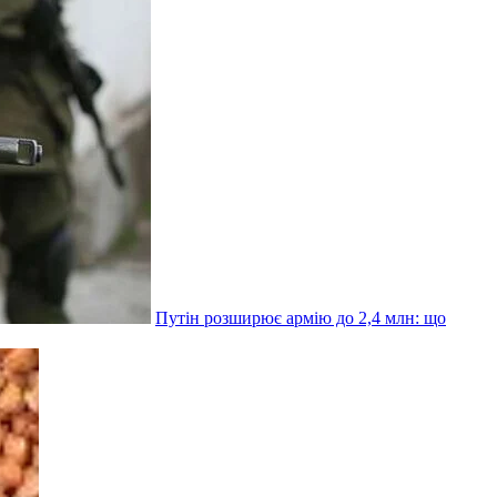
Путін розширює армію до 2,4 млн: що