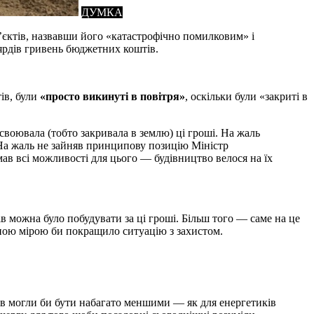
ДУМКА
’єктів, назвавши його «катастрофічно помилковим» і
ярдів гривень бюджетних коштів.
тів, були
«просто викинуті в повітря»
, оскільки були «закриті в
своювала (тобто закривала в землю) ці гроші. На жаль
 На жаль не зайняв принципову позицію Міністр
ав всі можливості для цього — будівництво велося на їх
ів можна було побудувати за ці гроші. Більш того — саме на це
ною мірою би покращило ситуацію з захистом.
ів могли би бути набагато меншими — як для енергетиків