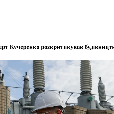
перт Кучеренко розкритикував будівництв