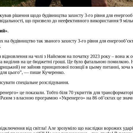
кував рішення щодо будівництва захисту 3-го рівня для енергооб
відальності, що призвело до неефективного використання 9 міль
кий»
.
х на будівництво так званого захисту 3-го рівня для енергооб’єк
.
 відновлення на чолі з Найємом на початку 2023 року – вона ж о
та виділив на це бюджетні гроші. Це було фатальною помилкою.
ицький) не зайняв принципової позиції в цьому питанні, хоча м
и для цього”, — пише Кучеренко.
ясувати спеціальне розслідування.
кренерго» це показали. Тобто біля 70 укриттів для трансформатор
Разом з власною програмою «Укренерго» на 86 обʼєктах це знач
відключення від світла! Але зрозуміло що наслідки ворожих удар