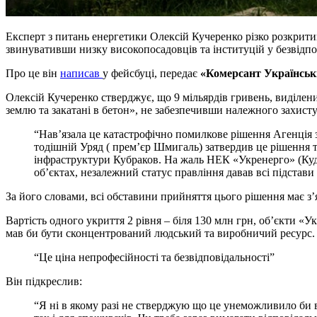
Експерт з питань енергетики Олексій Кучеренко різко розкрити
звинувативши низку високопосадовців та інституцій у безвідпо
Про це він
написав
у фейсбуці, передає
«Комерсант Українсь
Олексій Кучеренко стверджує, що 9 мільярдів гривень, виділени
землю та закатані в бетон», не забезпечивши належного захисту
“Навʼязала це катастрофічно помилкове рішення Агенція з
тодішній Уряд ( премʼєр Шмигаль) затвердив це рішення 
інфраструктури Кубраков. На жаль НЕК «Укренерго» (Кудр
обʼєктах, незалежний статус правління давав всі підстав
За його словами, всі обставини прийняття цього рішення має зʼ
Вартість одного укриття 2 рівня – біля 130 млн грн, обʼєкти «У
мав би бути сконцентрований людський та виробничий ресурс. 
“Це ціна непрофесійності та безвідповідальності”
Він підкреслив:
“Я ні в якому разі не стверджую що це унеможливило би 