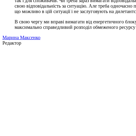
так і для споживачів. Чи треба зараз вимагати відповідал
свою відповідальність за ситуацію. Але треба одночасно 
що можливо в цій ситуації і не заслуговують на дилетант
В свою чергу ми вправі вимагати від енергетичного блоку
максимально справедливий розподіл обмеженого ресурсу е
Марина Максенко
Редактор