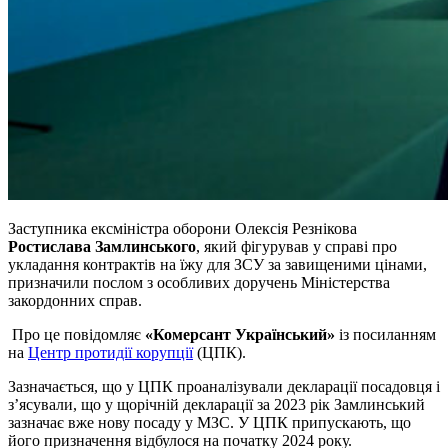
Заступника ексміністра оборони Олексія Резнікова
Ростислава Замлинського
, який фігурував у справі про
укладання контрактів на їжу для ЗСУ за завищеними цінами,
призначили послом з особливих доручень Міністерства
закордонних справ.
Про це повідомляє
«Комерсант Український»
із посиланням
на
Центр протидії корупції
(ЦПК).
Зазначається, що у ЦПК проаналізували декларації посадовця і
з’ясували, що у щорічній декларації за 2023 рік Замлинський
зазначає вже нову посаду у МЗС. У ЦПК припускають, що
його призначення відбулося на початку 2024 року.