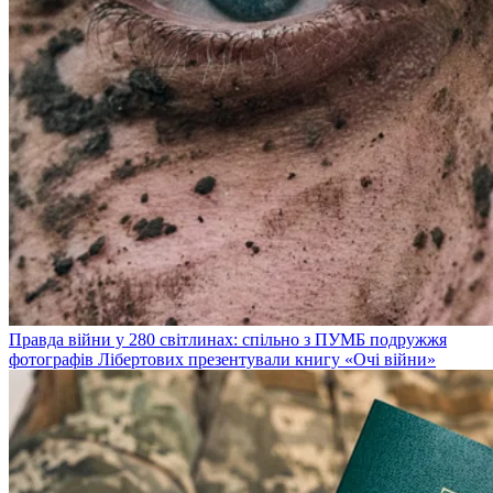
Правда війни у 280 світлинах: спільно з ПУМБ подружжя
фотографів Лібертових презентували книгу «Очі війни»