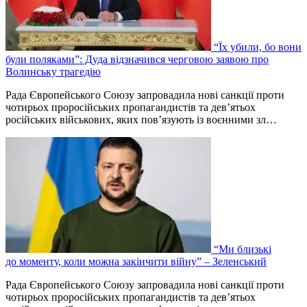
“Їх убили, бо вони
були поляками”: Дуда відзначився черговою заявою про
Волинську трагедію
Рада Європейського Союзу запровадила нові санкції проти
чотирьох проросійських пропагандистів та дев’ятьох
російських військових, яких пов’язують із воєнними зл…
“Ми близькі
до моменту, коли можна закінчити війну” – Зеленський
Рада Європейського Союзу запровадила нові санкції проти
чотирьох проросійських пропагандистів та дев’ятьох