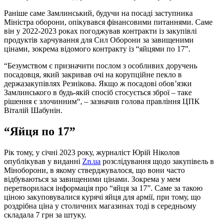
Раніше саме Замлинський, будучи на посаді заступника
Міністра оборони, опікувався фінансовими питаннями. Саме
він у 2022-2023 роках погоджував контракти із закупівлі
продуктів харчування для Сил Оборони за завищеними
цінами, зокрема відомого контракту із “яйцями по 17”.
“Безумством є призначити послом з особливих доручень
посадовця, який закривав очі на корупційне пекло в
держазакупівлях Резнікова. Якщо ж посадові обовʼязки
Замлинського в будь-якій спосіб стосується зброї – таке
рішення є злочинним“, – зазначив голова правління ЦПК
Віталій Шабунін.
“Яйця по 17”
Рік тому, у січні 2023 року, журналіст Юрій Ніколов
опублікував у виданні
Zn.ua
розслідування щодо закупівель в
Міноборони, в якому стверджувалося, що вони часто
відбуваються за завищеними цінами. Зокрема у мем
перетворилася інформація про “яйця за 17”. Саме за такою
ціною закуповувалися курячі яйця для армії, при тому, що
роздрібна ціна у столичних магазинах тоді в середньому
складала 7 грн за штуку.