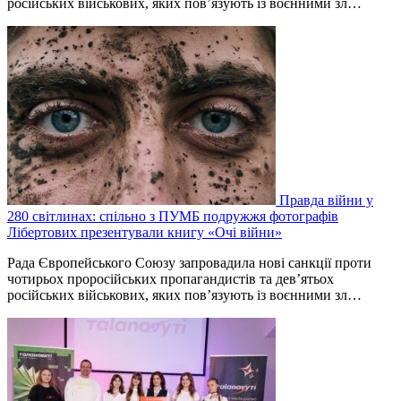
російських військових, яких пов’язують із воєнними зл…
Правда війни у
280 світлинах: спільно з ПУМБ подружжя фотографів
Лібертових презентували книгу «Очі війни»
Рада Європейського Союзу запровадила нові санкції проти
чотирьох проросійських пропагандистів та дев’ятьох
російських військових, яких пов’язують із воєнними зл…