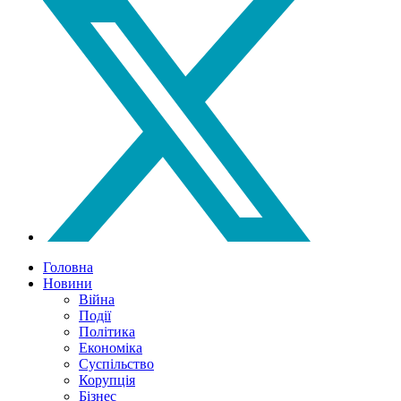
Головна
Новини
Війна
Події
Політика
Економіка
Суспільство
Корупція
Бізнес