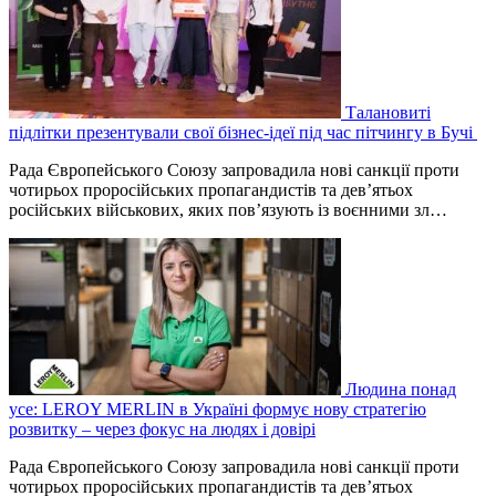
Талановиті
підлітки презентували свої бізнес-ідеї під час пітчингу в Бучі
Рада Європейського Союзу запровадила нові санкції проти
чотирьох проросійських пропагандистів та дев’ятьох
російських військових, яких пов’язують із воєнними зл…
Людина понад
усе: LEROY MERLIN в Україні формує нову стратегію
розвитку – через фокус на людях і довірі
Рада Європейського Союзу запровадила нові санкції проти
чотирьох проросійських пропагандистів та дев’ятьох