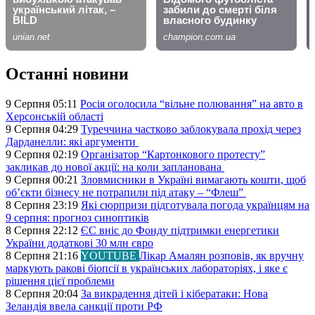
Останні новини
9 Серпня 05:11
Росія оголосила “вільне полювання” на авто в
Херсонській області
9 Серпня 04:29
Туреччина частково заблокувала прохід через
Дарданелли: які аргументи
9 Серпня 02:19
Організатор “Картонкового протесту”
закликав до нової акції: на коли запланована
9 Серпня 00:21
Зловмисники в Україні вимагають кошти, щоб
об’єкти бізнесу не потрапили під атаку – “Флеш”
8 Серпня 23:19
Які сюрпризи підготувала погода українцям на
9 серпня: прогноз синоптиків
8 Серпня 22:12
ЄС вніс до Фонду підтримки енергетики
України додаткові 30 млн євро
8 Серпня 21:16
YOUTUBE
Лікар Амалян розповів, як вручну
маркують ракові біопсії в українських лабораторіях, і яке є
рішення цієї проблеми
8 Серпня 20:04
За викрадення дітей і кібератаки: Нова
Зеландія ввела санкції проти РФ