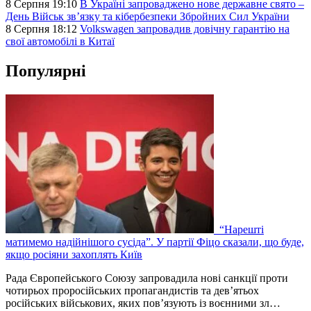
8 Серпня 19:10
В Україні запроваджено нове державне свято –
День Військ звʼязку та кібербезпеки Збройних Сил України
8 Серпня 18:12
Volkswagen запровадив довічну гарантію на
свої автомобілі в Китаї
Популярні
“Нарешті
матимемо надійнішого сусіда”. У партії Фіцо сказали, що буде,
якщо росіяни захоплять Київ
Рада Європейського Союзу запровадила нові санкції проти
чотирьох проросійських пропагандистів та дев’ятьох
російських військових, яких пов’язують із воєнними зл…