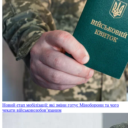
Новий етап мобілізації: які зміни готує Міноборони та чого
чекати військовозобов’язаним