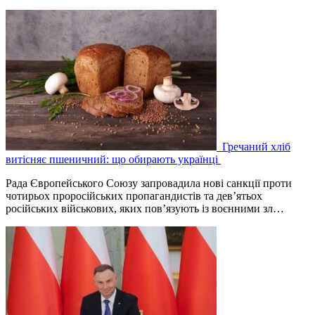
Гречаний хліб
витісняє пшеничний: що обирають українці
Рада Європейського Союзу запровадила нові санкції проти
чотирьох проросійських пропагандистів та дев’ятьох
російських військових, яких пов’язують із воєнними зл…