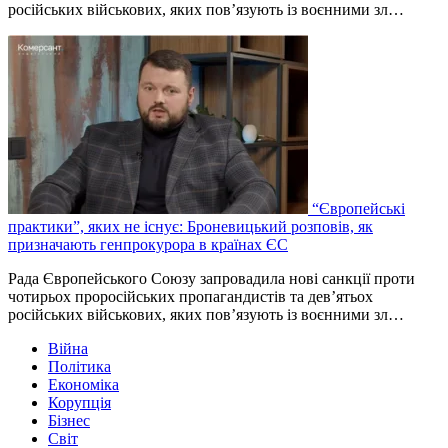
російських військових, яких пов’язують із воєнними зл…
“Європейські
практики”, яких не існує: Броневицький розповів, як
призначають генпрокурора в країнах ЄС
Рада Європейського Союзу запровадила нові санкції проти
чотирьох проросійських пропагандистів та дев’ятьох
російських військових, яких пов’язують із воєнними зл…
Війна
Політика
Економіка
Корупція
Бізнес
Світ