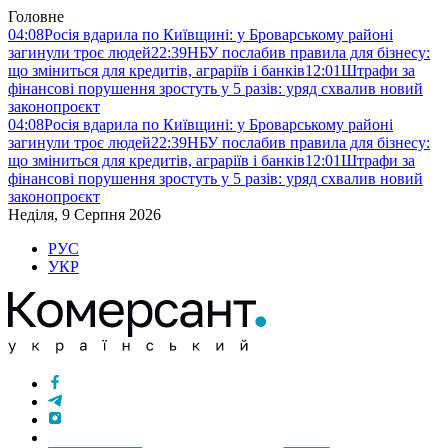
Головне
04:08
Росія вдарила по Київщині: у Броварському районі
загинули троє людей
22:39
НБУ послабив правила для бізнесу:
що зміниться для кредитів, аграріїв і банків
12:01
Штрафи за
фінансові порушення зростуть у 5 разів: уряд схвалив новий
законопроєкт
04:08
Росія вдарила по Київщині: у Броварському районі
загинули троє людей
22:39
НБУ послабив правила для бізнесу:
що зміниться для кредитів, аграріїв і банків
12:01
Штрафи за
фінансові порушення зростуть у 5 разів: уряд схвалив новий
законопроєкт
Неділя, 9 Серпня 2026
РУС
УКР