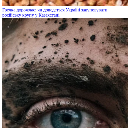
Гречка дорожчає: чи доведеться Україні закуповувати
російську крупу у Казахстані