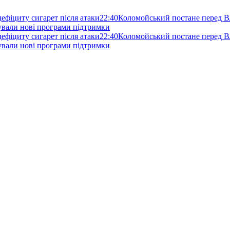
 дефіциту сигарет після атаки
22:40
Коломойський постане перед В
нували нові програми підтримки
 дефіциту сигарет після атаки
22:40
Коломойський постане перед В
нували нові програми підтримки