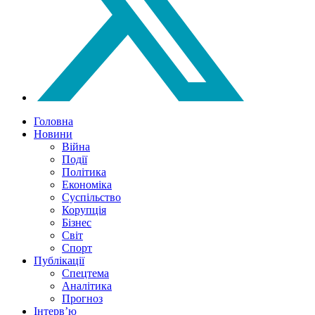
Головна
Новини
Війна
Події
Політика
Економіка
Суспільство
Корупція
Бізнес
Світ
Спорт
Публікації
Спецтема
Аналітика
Прогноз
Інтерв’ю