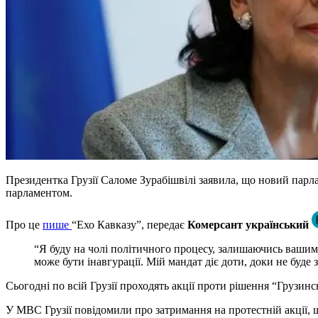
Президентка Грузії Саломе Зурабішвілі заявила, що новий парл
парламентом.
Про це
пише
“Ехо Кавказу”, передає
Комерсант український
“Я буду на чолі політичного процесу, залишаючись вашим
може бути інавгурації. Мій мандат діє доти, доки не буде
Сьогодні по всій Грузії проходять акції проти рішення “Грузинс
У МВС Грузії повідомили про затримання на протестній акції, що