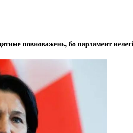
адатиме повноважень, бо парламент неле