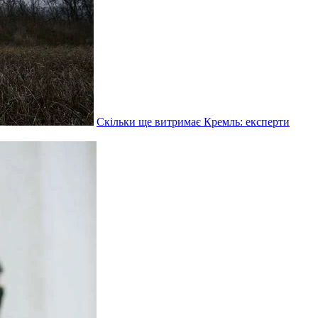
Скільки ще витримає Кремль: експерти