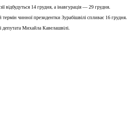
ї відбудуться 14 грудня, а інавгурація — 29 грудня.
термін чинної президентки Зурабішвілі спливає 16 грудня.
і депутата Михайла Кавелашвілі.