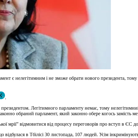
амент є нелегітимним і не зможе обрати нового президента, том
.
 президентом. Легітимного парламенту немає, тому нелегітимни
 законно обраний парламент, який законно обере когось замість м
ької мрії” відмовитися від процесу переговорів про вступ в ЄС до
 відбулася в Тбілісі 30 листопада, 107 людей. Усім інкримінують