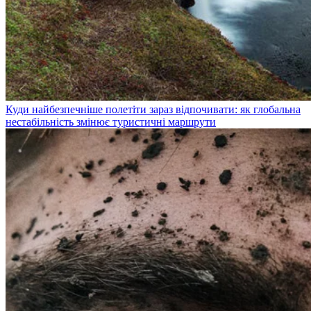
Куди найбезпечніше полетіти зараз відпочивати: як глобальна
нестабільність змінює туристичні маршрути