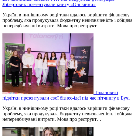
Лібертових презентували книгу «Очі війни»
Україні в нинішньому році таки вдалось вирішити фінансову
проблему, яка продукувала бюджетну невизначеність і обіцяла
непередбачувані витрати. Мова про реструкт…
Талановиті
підлітки презентували свої бізнес-ідеї під час пітчингу в Бучі
Україні в нинішньому році таки вдалось вирішити фінансову
проблему, яка продукувала бюджетну невизначеність і обіцяла
непередбачувані витрати. Мова про реструкт…