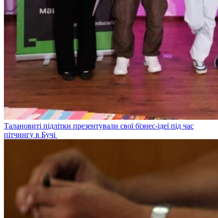
Талановиті підлітки презентували свої бізнес-ідеї під час
пітчингу в Бучі