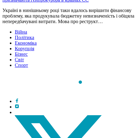
Україні в нинішньому році таки вдалось вирішити фінансову
проблему, яка продукувала бюджетну невизначеність і обіцяла
непередбачувані витрати. Мова про реструкт…
Війна
Політика
Економіка
Корупція
Бізнес
Світ
Спорт