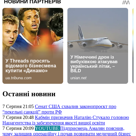
Останні новини
7 Серпня 21:05
Сенат США схвалив законопроєкт про
“пекельні санкції” проти РФ
7 Серпня 20:48
Кабмін призначив Наталію Стукало головою
Нацагентства із забезпечення якості вищої освіти
7 Серпня 20:09
YOUTUBE
Підприємець Амалян пояснив,
чому залишив операційну і почав розвивати медичний бізнес