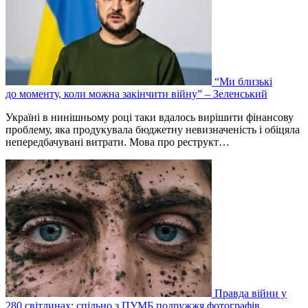
“Ми близькі
до моменту, коли можна закінчити війну” – Зеленський
Україні в нинішньому році таки вдалось вирішити фінансову
проблему, яка продукувала бюджетну невизначеність і обіцяла
непередбачувані витрати. Мова про реструкт…
Правда війни у
280 світлинах: спільно з ПУМБ подружжя фотографів