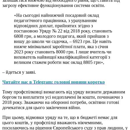
залишається нижчою від необхідного рівня, що ставить під
загрозу ефективне функціонування системи освіти.
«На сьогодні найнижчий посадовий оклад
педагогічного працівника, з урахуванням
відповідних доплат, прийнятих згідно з
постановою Уряду № 22 від 2018 року, становить
6808 грн, а молодого педагога, який прийшов з
вишу до школи чи садочка, – 6923 грн. Це навіть
нижче мінімальної заробітної плати, яка з січня
2023 року становить 8000 грн. І лише вчитель чи
вихователь найвищої кваліфікаційної категорії з
великим стажем роботи має оклад 8805 грн»,
– йдеться у заяві.
Читайте нас в Telegram: головні новини коротко
Тому профспілковці вимагають від уряду визнати державним
боргом та виплатити усі недоплачені їм кошти, починаючи з
2018 року. Зважаючи на оборонні потреби, освітяни готові
дочекатися для цього закінчення війни.
При цьому, відмовки уряду на те, що в бюджеті немає для
цього коштів, у профспілці вважають нікчемними,
посилаючись на рішення Європейського суду з прав людини, у