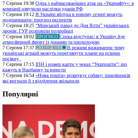
7 Серпня 19:38
Одна з наймасованіших атак на «Укрнафту»: в
компанії озвучили наслідки ударів РФ
7 Серпня 19:12
В Україні яблука в новому сезоні можуть
подешевшати: прогноз експертів
7 Серпня 18:25
“Морський парад до Дня Ялти” українських
дронів: ГУР розповіли подробиці
7 Серпня 18:02
ПРОГНОЗ
Спека відступає: в Україну йде
атмосферний фронт із дощами та прохолодою
7 Серпня 17:37
РОЗБІР ВІД
В режимі виживання: чому
українські аграрії можуть переглянути плани на осінню
посівну
7 Серпня 17:15
ІПН і номер карти у чеках “Укрпошти”: що
кажуть в Нацбанку та юристи
7 Серпня 16:54
«Нова пошта» розшукує собаку: працівників
які вигнали її з відділення звільнили
Популярні