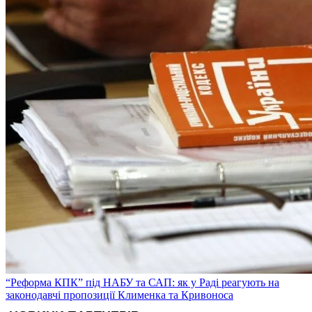
“Реформа КПК” під НАБУ та САП: як у Раді реагують на
законодавчі пропозиції Клименка та Кривоноса