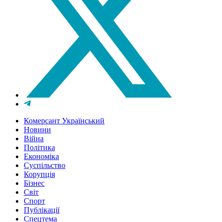
Комерсант Український
Новини
Війна
Політика
Економіка
Суспільство
Корупція
Бізнес
Світ
Спорт
Публікації
Спецтема