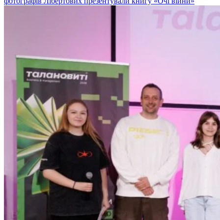
фотографів Лібертових презентували книгу «Очі війни»