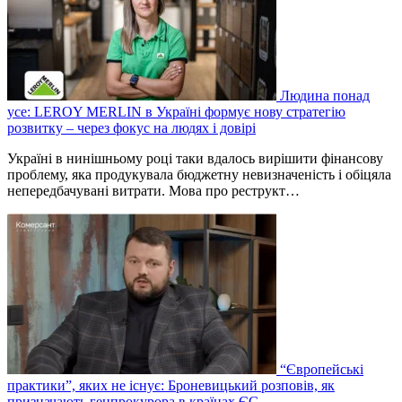
Людина понад
усе: LEROY MERLIN в Україні формує нову стратегію
розвитку – через фокус на людях і довірі
Україні в нинішньому році таки вдалось вирішити фінансову
проблему, яка продукувала бюджетну невизначеність і обіцяла
непередбачувані витрати. Мова про реструкт…
“Європейські
практики”, яких не існує: Броневицький розповів, як
призначають генпрокурора в країнах ЄС