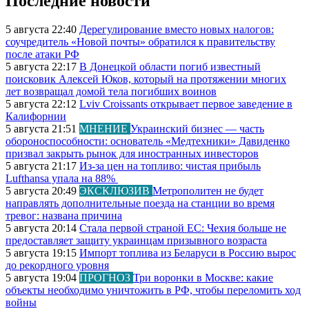
Последние новости
5 августа 22:40
Дерегулирование вместо новых налогов:
соучредитель «Новой почты» обратился к правительству
после атаки РФ
5 августа 22:17
В Донецкой области погиб известный
поисковик Алексей Юков, который на протяжении многих
лет возвращал домой тела погибших воинов
5 августа 22:12
Lviv Croissants открывает первое заведение в
Калифорнии
5 августа 21:51
МНЕНИЕ
Украинский бизнес — часть
обороноспособности: основатель «Медтехники» Давиденко
призвал закрыть рынок для иностранных инвесторов
5 августа 21:17
Из-за цен на топливо: чистая прибыль
Lufthansa упала на 88%
5 августа 20:49
ЭКСКЛЮЗИВ
Метрополитен не будет
направлять дополнительные поезда на станции во время
тревог: названа причина
5 августа 20:14
Стала первой страной ЕС: Чехия больше не
предоставляет защиту украинцам призывного возраста
5 августа 19:15
Импорт топлива из Беларуси в Россию вырос
до рекордного уровня
5 августа 19:04
ПРОГНОЗ
Три воронки в Москве: какие
объекты необходимо уничтожить в РФ, чтобы переломить ход
войны