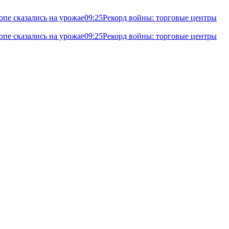
опе сказались на урожае
09:25
Рекорд войны: торговые центры
опе сказались на урожае
09:25
Рекорд войны: торговые центры