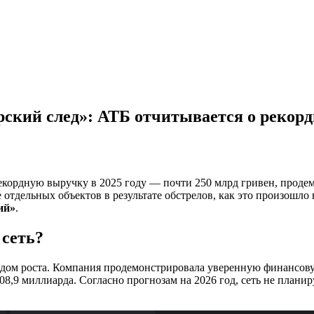
рский след»: АТБ отчитывается о рекор
ордную выручку в 2025 году — почти 250 млрд гривен, продемо
тдельных объектов в результате обстрелов, как это произошло 
ий»
.
 сеть?
одом роста. Компания продемонстрировала уверенную финансову
208,9 миллиарда. Согласно прогнозам на 2026 год, сеть не плани