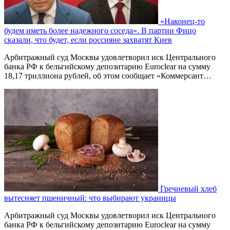
«Наконец-то
будем иметь более надежного соседа». В партии Фицо
сказали, что будет, если россияне захватят Киев
Арбитражный суд Москвы удовлетворил иск Центрального
банка РФ к бельгийскому депозитарию Euroclear на сумму
18,17 триллиона рублей, об этом сообщает «Коммерсант…
Гречневый хлеб
вытесняет пшеничный: что выбирают украинцы
Арбитражный суд Москвы удовлетворил иск Центрального
банка РФ к бельгийскому депозитарию Euroclear на сумму