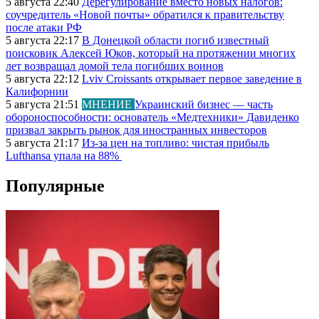
5 августа 22:40
Дерегулирование вместо новых налогов:
соучредитель «Новой почты» обратился к правительству
после атаки РФ
5 августа 22:17
В Донецкой области погиб известный
поисковик Алексей Юков, который на протяжении многих
лет возвращал домой тела погибших воинов
5 августа 22:12
Lviv Croissants открывает первое заведение в
Калифорнии
5 августа 21:51
МНЕНИЕ
Украинский бизнес — часть
обороноспособности: основатель «Медтехники» Давиденко
призвал закрыть рынок для иностранных инвесторов
5 августа 21:17
Из-за цен на топливо: чистая прибыль
Lufthansa упала на 88%
Популярные