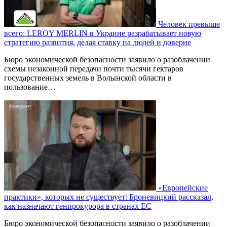
Человек превыше
всего: LEROY MERLIN в Украине разрабатывает новую
стратегию развития, делая ставку на людей и доверие
Бюро экономической безопасности заявило о разоблачении
схемы незаконной передачи почти тысячи гектаров
государственных земель в Волынской области в
пользование…
«Европейские
практики», которых не существует: Броневицкий рассказал,
как назначают генпрокурора в странах ЕС
Бюро экономической безопасности заявило о разоблачении