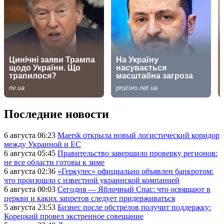
Последние новости
6 августа 06:23
Maersk открыла новый логистический коридор
между Украиной и ЕС
6 августа 05:45
Правительство завершило проверку регионов:
не все области готовы к зиме
6 августа 02:36
«Геркулес» официально объявлен банкротом:
что произошло с известной украинской компанией
6 августа 00:03
Сегодня — Яблочный Спас: что освящают в
церкви и каких запретов следует придерживаться
5 августа 23:53
Бизнес после обстрелов получит поддержку:
Корецкий провел экстренное совещание