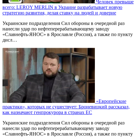
Человек превыше
всего: LEROY MERLIN в Украине разрабатывает новую
стратегию развития, делая ставку на людей и доверие
Украинские подразделения Сил обороны в очередной раз
нанесли удар по нефтеперерабатывающему заводу
«Славнефть-ЯНОС» в Ярославле (Россия), а также по пункту
дисл…
«Европейские
практики», которых не существует: Броневицкий рассказал,
как назначают генпрокурора в странах ЕС
Украинские подразделения Сил обороны в очередной раз
нанесли удар по нефтеперерабатывающему заводу
«Славнефть-ЯНОС» в Ярославле (Россия), а также по пункту