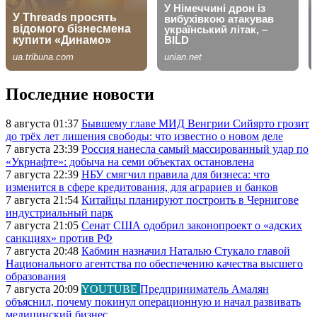
Последние новости
8 августа 01:37
Бывшему главе МИД Венгрии Сийярто грозит
до трёх лет лишения свободы: что известно о новом деле
7 августа 23:39
Россия нанесла самый массированный удар по
«Укрнафте»: добыча на семи объектах остановлена
7 августа 22:39
НБУ смягчил правила для бизнеса: что
изменится в сфере кредитования, для аграриев и банков
7 августа 21:54
Китайцы планируют построить в Чернигове
индустриальный парк
7 августа 21:05
Сенат США одобрил законопроект о «адских
санкциях» против РФ
7 августа 20:48
Кабмин назначил Наталью Стукало главой
Национального агентства по обеспечению качества высшего
образования
7 августа 20:09
YOUTUBE
Предприниматель Амалян
объяснил, почему покинул операционную и начал развивать
медицинский бизнес