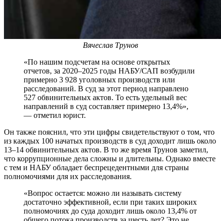
Вячеслав Трунов
«По нашим подсчетам на основе открытых
отчетов, за 2020–2025 годы НАБУ/САП возбудили
примерно 3 928 уголовных производств или
расследований. В суд за этот период направлено
527 обвинительных актов. То есть удельный вес
направлений в суд составляет
примерно 13,4%»,
— отметил юрист.
Он также пояснил, что эти цифры свидетельствуют о том, что
из каждых 100 начатых производств в суд доходит лишь около
13–14 обвинительных актов. В то же время Трунов заметил,
что коррупционные дела сложны и длительны. Однако вместе
с тем и НАБУ обладает беспрецедентными для страны
полномочиями для их расследования.
«Вопрос остается: можно ли называть систему
достаточно эффективной, если при таких широких
полномочиях до суда доходит лишь около 13,4% от
общего потока производств за шесть лет? Это не