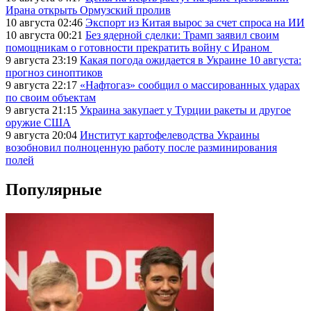
Ирана открыть Ормузский пролив
10 августа 02:46
Экспорт из Китая вырос за счет спроса на ИИ
10 августа 00:21
Без ядерной сделки: Трамп заявил своим
помощникам о готовности прекратить войну с Ираном
9 августа 23:19
Какая погода ожидается в Украине 10 августа:
прогноз синоптиков
9 августа 22:17
«Нафтогаз» сообщил о массированных ударах
по своим объектам
9 августа 21:15
Украина закупает у Турции ракеты и другое
оружие США
9 августа 20:04
Институт картофелеводства Украины
возобновил полноценную работу после разминирования
полей
Популярные