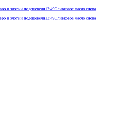
 евро и злотый подешевели
13:49
Оливковое масло снова
 евро и злотый подешевели
13:49
Оливковое масло снова