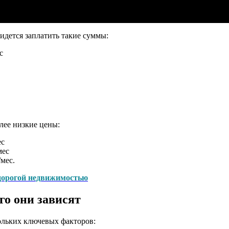
идется заплатить такие суммы:
с
лее низкие цены:
ес
мес
мес.
 дорогой недвижимостью
го они зависят
кольких ключевых факторов: