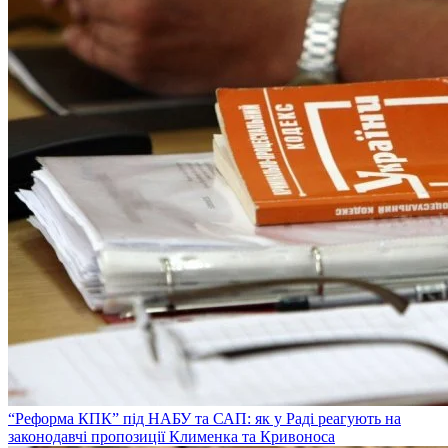
“Реформа КПК” під НАБУ та САП: як у Раді реагують на
законодавчі пропозиції Клименка та Кривоноса