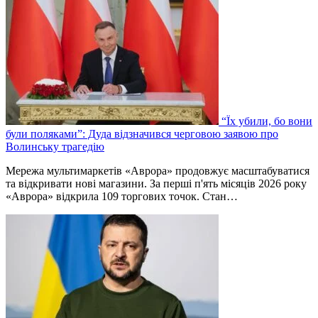
“Їх убили, бо вони
були поляками”: Дуда відзначився черговою заявою про
Волинську трагедію
Мережа мультимаркетів «Аврора» продовжує масштабуватися
та відкривати нові магазини. За перші п'ять місяців 2026 року
«Аврора» відкрила 109 торгових точок. Стан…