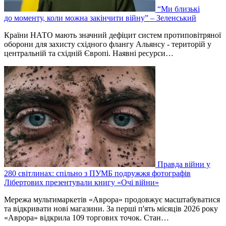
“Ми близькі
до моменту, коли можна закінчити війну” – Зеленський
Країни НАТО мають значний дефіцит систем протиповітряної
оборони для захисту східного флангу Альянсу - територій у
центральній та східній Європі. Наявні ресурси…
Правда війни у
280 світлинах: спільно з ПУМБ подружжя фотографів
Лібертових презентували книгу «Очі війни»
Мережа мультимаркетів «Аврора» продовжує масштабуватися
та відкривати нові магазини. За перші п'ять місяців 2026 року
«Аврора» відкрила 109 торгових точок. Стан…