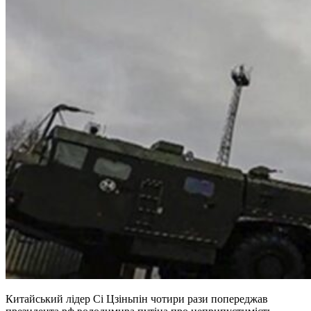
Китайський лідер Сі Цзіньпін чотири рази попереджав