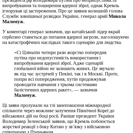
президента рф володимира путіна про неприпустимість
випробування та поширення ядерної зброї, однак Кремль
ігнорував ці застереження. Про це заявив колишній голова
Служби зовнішньої розвідки України, генерал армії
Микола
Маломуж
.
У коментарі генерал зазначив, що китайський лідер вкрай
серйозно ставиться до питання ядерної загрози, наголошуючи
на катастрофічних наслідках такого сценарію для людства.
«Сі Цзіньпін чотири рази жорстко попередив
путіна про недопустимість використання і
випробування ядерної зброї. Адже сценарій
глобальної війни не залишить живих. Це звучало
як під час зустрічей у Пекіні, так і в Москві. Проте,
попри всі попередження, путін продовжував
проводити навчання з трьома системами
балістичних ядерних ракет», — зазначив
Маломуж
.
Ці заяви пролунали на тлі занепокоєння міжнародної
спільноти через можливе залучення Північної Кореї до
військових дій на боці росії. Раніше президент України
Володимир Зеленський заявив, що Кремль побоюється
жорсткої реакції з боку Китаю у зв’язку з військовою
співпрацею з Пхеньяном.