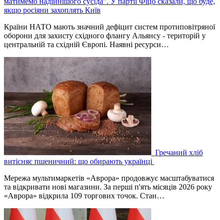
матимемо надійнішого сусіда”. У партії Фіцо сказали, що буде,
якщо росіяни захоплять Київ
Країни НАТО мають значний дефіцит систем протиповітряної
оборони для захисту східного флангу Альянсу - територій у
центральній та східній Європі. Наявні ресурси…
Гречаний хліб
витісняє пшеничний: що обирають українці
Мережа мультимаркетів «Аврора» продовжує масштабуватися
та відкривати нові магазини. За перші п'ять місяців 2026 року
«Аврора» відкрила 109 торгових точок. Стан…