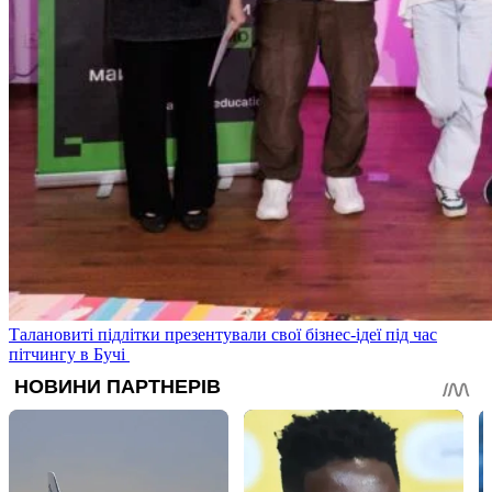
Талановиті підлітки презентували свої бізнес-ідеї під час
пітчингу в Бучі