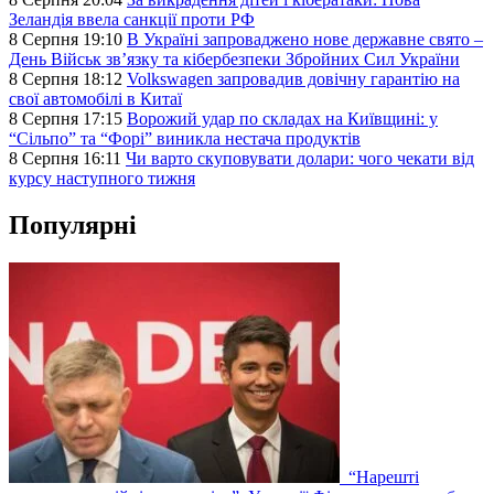
Зеландія ввела санкції проти РФ
8 Серпня 19:10
В Україні запроваджено нове державне свято –
День Військ звʼязку та кібербезпеки Збройних Сил України
8 Серпня 18:12
Volkswagen запровадив довічну гарантію на
свої автомобілі в Китаї
8 Серпня 17:15
Ворожий удар по складах на Київщині: у
“Сільпо” та “Форі” виникла нестача продуктів
8 Серпня 16:11
Чи варто скуповувати долари: чого чекати від
курсу наступного тижня
Популярні
“Нарешті