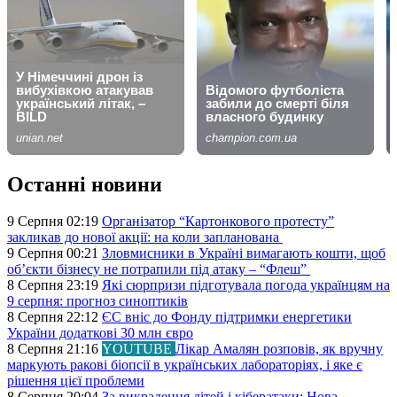
Останні новини
9 Серпня 02:19
Організатор “Картонкового протесту”
закликав до нової акції: на коли запланована
9 Серпня 00:21
Зловмисники в Україні вимагають кошти, щоб
об’єкти бізнесу не потрапили під атаку – “Флеш”
8 Серпня 23:19
Які сюрпризи підготувала погода українцям на
9 серпня: прогноз синоптиків
8 Серпня 22:12
ЄС вніс до Фонду підтримки енергетики
України додаткові 30 млн євро
8 Серпня 21:16
YOUTUBE
Лікар Амалян розповів, як вручну
маркують ракові біопсії в українських лабораторіях, і яке є
рішення цієї проблеми
8 Серпня 20:04
За викрадення дітей і кібератаки: Нова