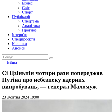
Бізнес
Світ
Спорт
Публікації
Спецтема
Аналітика
Прогноз
Інтерв’ю
Спецпроєкти
Колонки
Анонси
Війна
Сі Цзіньпін чотири рази попереджав
Путіна про небезпеку ядерних
випробувань, — генерал Маломуж
23 Жовтня 2024 19:00