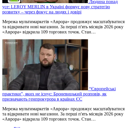
Людина понад
усе: LEROY MERLIN в Україні формує нову стратегію
розвитку – через фокус на людях і довірі
Мережа мультимаркетів «Аврора» продовжує масштабуватися
та відкривати нові магазини. За перші п'ять місяців 2026 року
«Аврора» відкрила 109 торгових точок. Стан…
“Європейські
практики”, яких не існує: Броневицький розповів, як
призначають генпрокурора в країнах ЄС
Мережа мультимаркетів «Аврора» продовжує масштабуватися
та відкривати нові магазини. За перші п'ять місяців 2026 року
«Аврора» відкрила 109 торгових точок. Стан…