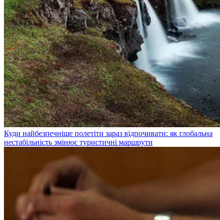
Куди найбезпечніше полетіти зараз відпочивати: як глобальна
нестабільність змінює туристичні маршрути