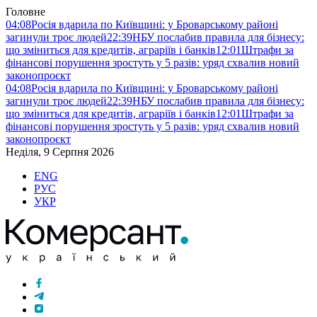
Головне
04:08
Росія вдарила по Київщині: у Броварському районі
загинули троє людей
22:39
НБУ послабив правила для бізнесу:
що зміниться для кредитів, аграріїв і банків
12:01
Штрафи за
фінансові порушення зростуть у 5 разів: уряд схвалив новий
законопроєкт
04:08
Росія вдарила по Київщині: у Броварському районі
загинули троє людей
22:39
НБУ послабив правила для бізнесу:
що зміниться для кредитів, аграріїв і банків
12:01
Штрафи за
фінансові порушення зростуть у 5 разів: уряд схвалив новий
законопроєкт
Неділя, 9 Серпня 2026
ENG
РУС
УКР