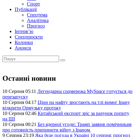
Спорт
Публікації
Спецтема
Аналітика
Прогноз
Інтерв’ю
Спецпроєкти
Колонки
Анонси
Останні новини
10 Серпня 05:11
Легендарна соцмережа MySpace готується до
перезапуску
10 Серпня 04:17
Ціни на нафту зростають на тлі вимог Ірану
відкрити Ормузьку протоку
10 Серпня 02:46
Китайський експорт зріс за рахунок попиту
на ШІ
10 Серпня 00:21
Без ядерної угоди: Трамп заявив помічникам
про готовність припинити війну з Іраном
9 Серпня 23:19
Яка буде погода в Україні 10 серпня: прогноз