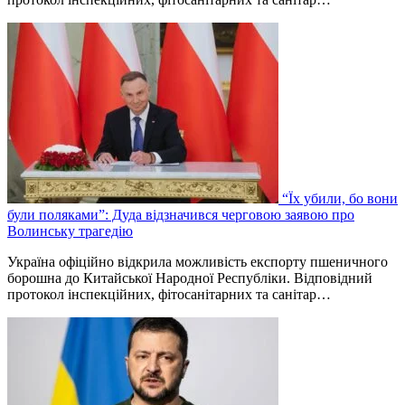
“Їх убили, бо вони
були поляками”: Дуда відзначився черговою заявою про
Волинську трагедію
Україна офіційно відкрила можливість експорту пшеничного
борошна до Китайської Народної Республіки. Відповідний
протокол інспекційних, фітосанітарних та санітар…