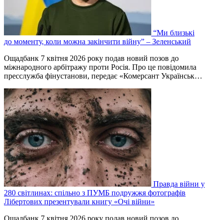
“Ми близькі
до моменту, коли можна закінчити війну” – Зеленський
Ощадбанк 7 квітня 2026 року подав новий позов до
міжнародного арбітражу проти Росія. Про це повідомила
пресслужба фінустанови, передає «Комерсант Українськ…
Правда війни у
280 світлинах: спільно з ПУМБ подружжя фотографів
Лібертових презентували книгу «Очі війни»
Ощадбанк 7 квітня 2026 року подав новий позов до