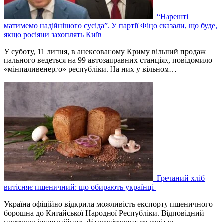
“Нарешті
матимемо надійнішого сусіда”. У партії Фіцо сказали, що буде,
якщо росіяни захоплять Київ
У суботу, 11 липня, в анексованому Криму вільний продаж
пального ведеться на 99 автозаправних станціях, повідомило
«мінпаливенерго» республіки. На них у вільном…
Гречаний хліб
витісняє пшеничний: що обирають українці
Україна офіційно відкрила можливість експорту пшеничного
борошна до Китайської Народної Республіки. Відповідний
протокол інспекційних, фітосанітарних та санітар…