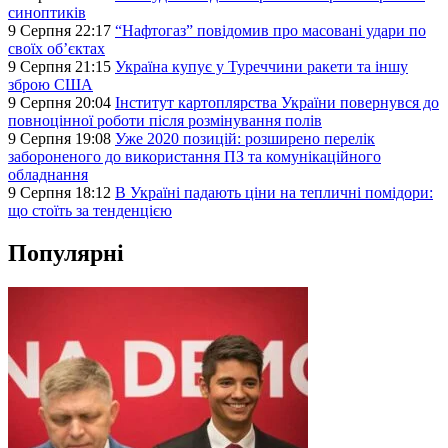
синоптиків
9 Серпня 22:17
“Нафтогаз” повідомив про масовані удари по
своїх об’єктах
9 Серпня 21:15
Україна купує у Туреччини ракети та іншу
зброю США
9 Серпня 20:04
Інститут картоплярства України повернувся до
повноцінної роботи після розмінування полів
9 Серпня 19:08
Уже 2020 позицій: розширено перелік
забороненого до використання ПЗ та комунікаційного
обладнання
9 Серпня 18:12
В Україні падають ціни на тепличні помідори:
що стоїть за тенденцією
Популярні