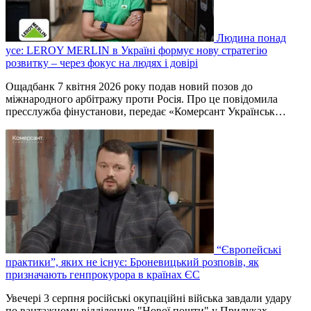
Людина понад
усе: LEROY MERLIN в Україні формує нову стратегію
розвитку – через фокус на людях і довірі
Ощадбанк 7 квітня 2026 року подав новий позов до
міжнародного арбітражу проти Росія. Про це повідомила
пресслужба фінустанови, передає «Комерсант Українськ…
“Європейські
практики”, яких не існує: Броневицький розповів, як
призначають генпрокурора в країнах ЄС
Увечері 3 серпня російські окупаційні війська завдали удару
по вантажному відділенню "Нової пошти" у Прилуках