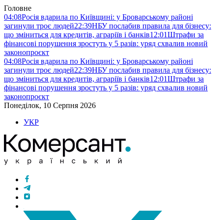
Головне
04:08
Росія вдарила по Київщині: у Броварському районі
загинули троє людей
22:39
НБУ послабив правила для бізнесу:
що зміниться для кредитів, аграріїв і банків
12:01
Штрафи за
фінансові порушення зростуть у 5 разів: уряд схвалив новий
законопроєкт
04:08
Росія вдарила по Київщині: у Броварському районі
загинули троє людей
22:39
НБУ послабив правила для бізнесу:
що зміниться для кредитів, аграріїв і банків
12:01
Штрафи за
фінансові порушення зростуть у 5 разів: уряд схвалив новий
законопроєкт
Понеділок, 10 Серпня 2026
УКР