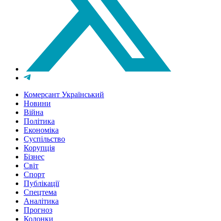
Комерсант Український
Новини
Війна
Політика
Економіка
Суспільство
Корупція
Бізнес
Світ
Спорт
Публікації
Спецтема
Аналітика
Прогноз
Колонки