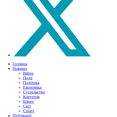
Головна
Новини
Війна
Події
Політика
Економіка
Суспільство
Корупція
Бізнес
Світ
Спорт
Публікації