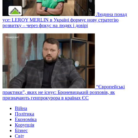
Людина понад
усе: LEROY MERLIN в Україні формує нову стратегію
розвитку – через фокус на людях і довірі
“Європейські
практики”, яких не існує: Броневицький розповів, як
призначають генпрокурора в країнах ЄС
Війна
Політика
Економіка
Корупція
Бізнес
Світ