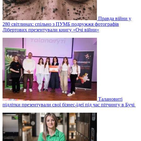
Правда війни у
280 світлинах: спільно з ПУМБ подружжя фотографів
Лібертових презентували книгу «Очі війни»
Талановиті
підлітки презентували свої бізнес-ідеї під час пітчингу в Бучі