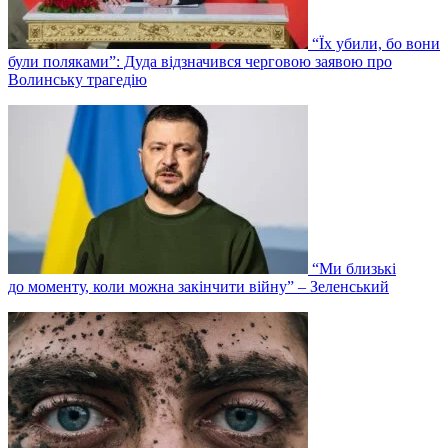
“Їх убили, бо вони
були поляками”: Дуда відзначився черговою заявою про
Волинську трагедію
“Ми близькі
до моменту, коли можна закінчити війну” – Зеленський