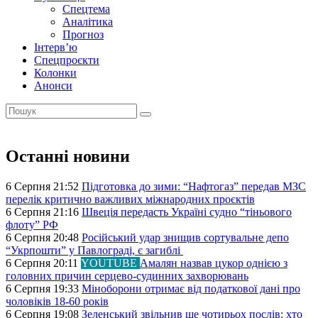
Спецтема
Аналітика
Прогноз
Інтерв’ю
Спецпроєкти
Колонки
Анонси
Останні новини
6 Серпня 21:52
Підготовка до зими: “Нафтогаз” передав МЗС
перелік критично важливих міжнародних проєктів
6 Серпня 21:16
Швеція передасть Україні судно “тіньового
флоту” РФ
6 Серпня 20:48
Російський удар знищив сортувальне депо
“Укрпошти” у Павлограді, є загиблі
6 Серпня 20:11
YOUTUBE
Амалян назвав цукор однією з
головних причин серцево-судинних захворювань
6 Серпня 19:33
Міноборони отримає від податкової дані про
чоловіків 18-60 років
6 Серпня 19:08
Зеленський звільнив ще чотирьох послів: хто