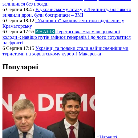
залишився без посади
6 Серпня 18:45
В українському літаку у Лейпцигу, біля якого
виявили дрон, були боєприпаси – ЗМІ
6 Серпня 18:12
“Укрпошта” закриває чотири відділення у
Краматорську
6 Серпня 17:55
АНАЛІЗ
Перетасовка «засмальцьованої
колоди»: навіщо путін змінює генералів і до чого готуватися
на фронті
6 Серпня 17:15
Українці та поляки стали найчисленнішими
туристами на хорватському курорті Макарська
Популярні
“Нарешті