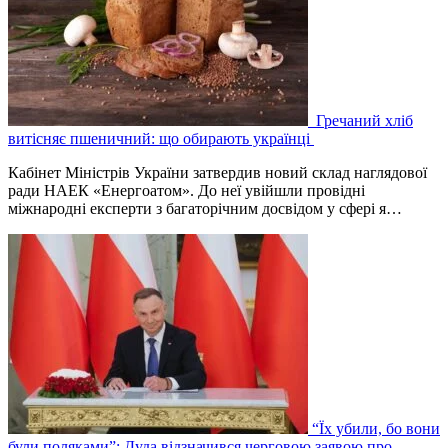
Гречаний хліб
витісняє пшеничний: що обирають українці
Кабінет Міністрів України затвердив новий склад наглядової
ради НАЕК «Енергоатом». До неї увійшли провідні
міжнародні експерти з багаторічним досвідом у сфері я…
“Їх убили, бо вони
були поляками”: Дуда відзначився черговою заявою про