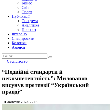
Бізнес
Світ
Спорт
Публікації
Спецтема
Аналітика
Прогноз
Інтерв’ю
Спецпроєкти
Колонки
Анонси
Суспільство
“Подвійні стандарти й
некомпетентність”: Милованов
висунув претензії “Український
правді”
10 Жовтня 2024 22:05