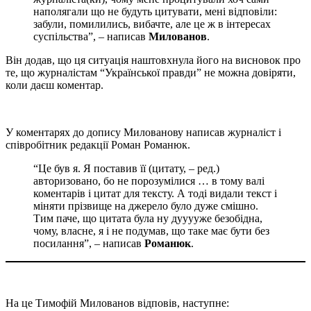
наполягали що не будуть цитувати, мені відповіли:
забули, помилились, вибачте, але це ж в інтересах
суспільства”, – написав
Милованов
.
Він додав, що ця ситуація наштовхнула його на висновок про
те, що журналістам “Української правди” не можна довіряти,
коли даєш коментар.
У коментарях до допису Милованову написав журналіст і
співробітник редакції Роман Романюк.
“Це був я. Я поставив її (цитату, – ред.)
авторизовано, бо не порозумілися … в тому валі
коментарів і цитат для тексту. А тоді видали текст і
міняти прізвище на джерело було дуже смішно.
Тим паче, що цитата була ну дууууже безобідна,
чому, власне, я і не подумав, що таке має бути без
посилання”, – написав
Романюк
.
На це Тимофій Милованов відповів, наступне: