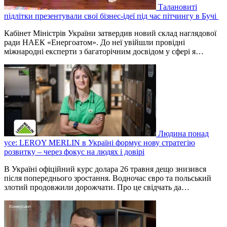
Талановиті
підлітки презентували свої бізнес-ідеї під час пітчингу в Бучі
Кабінет Міністрів України затвердив новий склад наглядової
ради НАЕК «Енергоатом». До неї увійшли провідні
міжнародні експерти з багаторічним досвідом у сфері я…
Людина понад
усе: LEROY MERLIN в Україні формує нову стратегію
розвитку – через фокус на людях і довірі
В Україні офіційний курс долара 26 травня дещо знизився
після попереднього зростання. Водночас євро та польський
злотий продовжили дорожчати. Про це свідчать да…