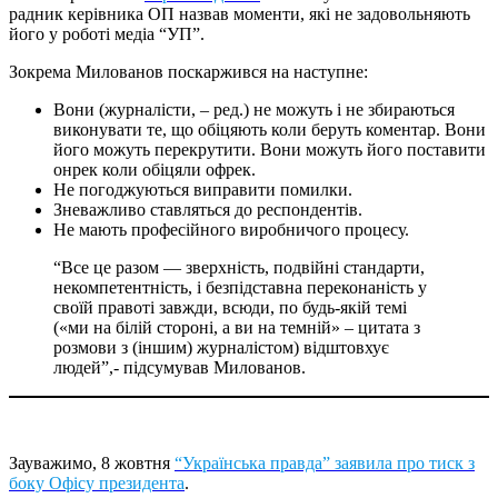
радник керівника ОП назвав моменти, які не задовольняють
його у роботі медіа “УП”.
Зокрема Милованов поскаржився на наступне:
Вони (журналісти, – ред.) не можуть і не збираються
виконувати те, що обіцяють коли беруть коментар. Вони
його можуть перекрутити. Вони можуть його поставити
онрек коли обіцяли офрек.
Не погоджуються виправити помилки.
Зневажливо ставляться до респондентів.
Не мають професійного виробничого процесу.
“Все це разом — зверхність, подвійні стандарти,
некомпетентність, і безпідставна переконаність у
своїй правоті завжди, всюди, по будь-якій темі
(«ми на білій стороні, а ви на темній» – цитата з
розмови з (іншим) журналістом) відштовхує
людей”,- підсумував Милованов.
Зауважимо, 8 жовтня
“Українська правда” заявила про тиск з
боку Офісу президента
.