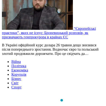
“Європейські
практики”, яких не існує: Броневицький розповів, як
призначають генпрокурора в країнах ЄС
В Україні офіційний курс долара 26 травня дещо знизився
після попереднього зростання. Водночас євро та польський
злотий продовжили дорожчати. Про це свідчать да…
Війна
Політика
Економіка
Корупція
Бізнес
Світ
Спорт