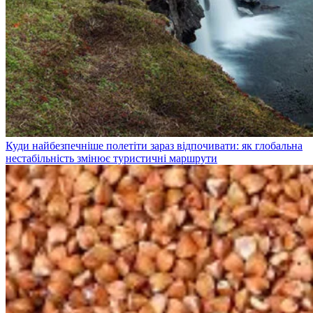
Куди найбезпечніше полетіти зараз відпочивати: як глобальна
нестабільність змінює туристичні маршрути