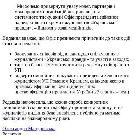
«Ми хочемо привернути увагу колег, партнерів і
міжнародних організацій до тривалого та
системного тиску, який Офіс президента здійснює
на редакцію та окремих журналістів «Української
правди», – йшлося у заяві медійників.
Видання вважає, що Офіс президента причетний до таких дій
стосовно редакції:
блокування спікерів від влади щодо спілкування з
журналістами «Української правди» та участі в заходах;
тиск на бізнес з метою зупинити рекламну співпрацю з
УП;
відверто емоційне спілкування президента Зеленського з
журналістом УП Романом Кравцем, свідками якого в
прямому ефірі ми всі були (йдеться про
пресконференцію президента України 27 серпня – ред.)
Редакція наголосила, що кожна спроба конкретних
чиновників із керівництва Офісу президента вплинути на
журналістів видання буде висвітлена публічно та матиме
наслідки на міжнародному рівні.
Олександра Мандровська
Редактор