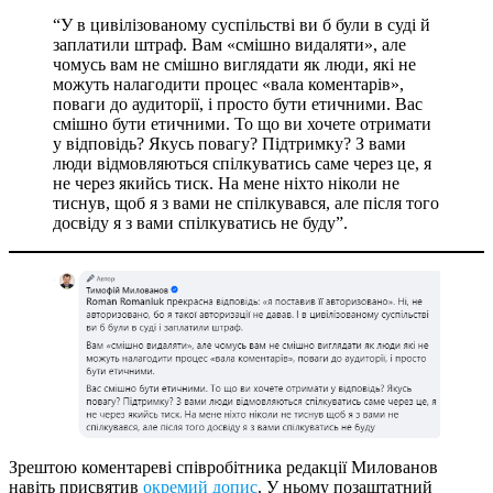
“У в цивілізованому суспільстві ви б були в суді й
заплатили штраф. Вам «смішно видаляти», але
чомусь вам не смішно виглядати як люди, які не
можуть налагодити процес «вала коментарів»,
поваги до аудиторії, і просто бути етичними. Вас
смішно бути етичними. То що ви хочете отримати
у відповідь? Якусь повагу? Підтримку? З вами
люди відмовляються спілкуватись саме через це, я
не через якийсь тиск. На мене ніхто ніколи не
тиснув, щоб я з вами не спілкувався, але після того
досвіду я з вами спілкуватись не буду”.
Зрештою коментареві співробітника редакції Милованов
навіть присвятив
окремий допис
. У ньому позаштатний