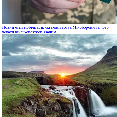
Новий етап мобілізації: які зміни готує Міноборони та чого
чекати військовозобов’язаним