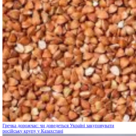
Гречка дорожчає: чи доведеться Україні закуповувати
російську крупу у Казахстані