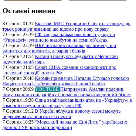
Останні новини
8 Серпня 01:37
Ексглаві МЗС Угорщини Сійярто загрожує до
трьох років ув’язнення: що відомо про нову справу
7 Серпня 23:39
РФ завдала наймасованішого удару по
«Укрнафті»: зупинено видобуток на семи об’єктах
7 Серпня 22:39
НБУ послабив правила для бізнесу: що
зміниться для кредитів, аграріїв і банків
7 Серпня 21:54
Китайці планують будувати у Чернігові
індустріальний парк
7 Серпня 21:05
Сенат США схвалив законопроєкт про
“пекельні санкції” проти РФ
7 Серпня 20:48
Кабмін призначив Наталію Стукало головою
Нацагентства із забезпечення якості вищої освіти
7 Серпня 20:09
YOUTUBE
Підприємець Амалян пояснив,
чому залишив операційну і почав розвивати медичний бізнес
7 Серпня 19:38
Одна з наймасованіших атак на «Укрнафту»: в
компанії озвучили наслідки ударів РФ
7 Серпня 19:12
В Україні яблука в новому сезоні можуть
подешевшати: прогноз експертів
7 Серпня 18:25
“Морський парад до Дня Ялти” українських
дронів: ГУР розповіли подробиці