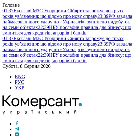
Головне
01:37
Ексглаві МЗС Угорщини Сійярто загрожує до трьох
років ув’язнення: що відомо про нову справу
23:39
РФ завдала
наймасованішого удару по «Укрнафті»: зупинено видобуток
на семи об’єктах
22:39
НБУ послабив правила для бізнесу: що
зміниться для кредитів, аграріїв і банків
01:37
Ексглаві МЗС Угорщини Сійярто загрожує до трьох
років ув’язнення: що відомо про нову справу
23:39
РФ завдала
наймасованішого удару по «Укрнафті»: зупинено видобуток
на семи об’єктах
22:39
НБУ послабив правила для бізнесу: що
зміниться для кредитів, аграріїв і банків
Субота, 8 Серпня 2026
ENG
РУС
УКР