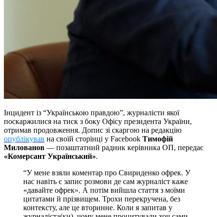
Інцидент із “Українською правдою”, журналісти якої
поскаржилися на тиск з боку Офісу президента України,
отримав продовження. Допис зі скаргою на редакцію
опублікував
на своїй сторінці у Facebook
Тимофій
Милованов
— позаштатний радник керівника ОП, передає
«Комерсант Український»
.
“У мене взяли коментар про Свириденко офрек. У
нас навіть є запис розмови де сам журналіст каже
«давайте офрек». А потім вийшла стаття з моїми
цитатами й прізвищем. Трохи перекручена, без
контексту, але це вторинне. Коли я запитав у
журналіста(ки), чому мене процитували хоч сами