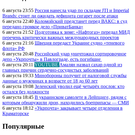
6 августа 23:55
Россия нанесла удар по складам JTI и Imperial
Brands: стоит ли ожидать дефицита сигарет после атаки
6 августа 22:40
Коломойский предстанет перед ВАКС: в суд
передано громкое дело «ПриватБанка»
6 августа 21:52
Подготовка к зиме: «Нафтогаз» передал МИД
перечень критически важных международных проектов
6 августа 21:16
Швеция передаст Украине судно «теневого
флота» РФ
6 августа 20:48
Российский удар уничтожил сортировочное
депо «Укрпочты» в Павлограде, есть погибшие
6 августа 20:11
YOUTUBE
Амалян назвал сахар одной из
главных причин сердечно-сосудистых заболеваний
6 августа 19:33
Минобороны получит от налоговой службы
данные о мужчинах в возрасте от 18 до 60 лет
6 августа 19:08
Зеленский уволил ещё четырёх послов: кто
остался без должности
6 августа 18:45
В украинском самолете в Лейпциге, рядом с
которым обнаружили дрон, находились боеприпасы — СМИ
6 августа 18:12
«Укрпочта» закрывает четыре отделения в
Краматорске
Популярные