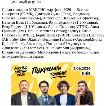
реальный результат.
Среди спикеров MRKTNG марафона 2026 — Ксения
Сикорская (ПУМБ), Дмитрий Судак (Тева), Владимир
Соболев («Ковальская»), Александр Шевелев («Нафтогаз»),
Наталья Вовк (1 1 Украина), Юлия Жмакина (1 1 Украина),
Егор Гордеев (1 1 Украина), Ярина Скороход (ДТЭК), Анна
Гришина (Eva), Ирина Метнева (Vandog agency), Елена
Плахова (KERNEL), Борис Цомая (РИЭЛ), Виктория Шапронь
(AB InBev Efes Ukraine), Владимир Гайдаш («АрселорМиттал
Кривой Рог»), Александра Погорила (U Agency), Анна
Давиденко (Let Them See), Анна Захараш («Дарница»),
Владислав Дунаенко (Минобороны) и другие бренд-лидеры,
движущие бренды страны.