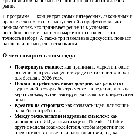
креативщиков на целый день нон-стоп лекций от лидеров
рынка.
В программе — концентрат самых интересных, лаконичных и
практически полезных выступлений о профессионально
ценном от тех, кто принимает решения в условиях
нестабильности и знает, что маркетинг сегодня — это
точность выбора. А также три панельные дискуссии, подкаст
на сцене и целый день нетворкинга.
О чем говорим в этом году:
Подчеркнуть главное:
как принимать маркетинговые
решения в перенасыщенной среде и что станет опорой
для бренда в 2026 году.
Новый потребитель, новое доверие:
как работать с
аудиторией, которая быстро меняет поведение, меньше
верит словам, чутче реагирует на фальшь и опирается на
опыт.
Креатив на стероидах
: как создавать идеи, влияющие
на выбор потребителя.
Между технологиями и здравым смыслом:
как
использовать ИИ, автоматизацию, Threads, TikTok и
другие каналы взаимодействия, чтобы маркетинг не
превратился в хаотичный набор действий, а давал