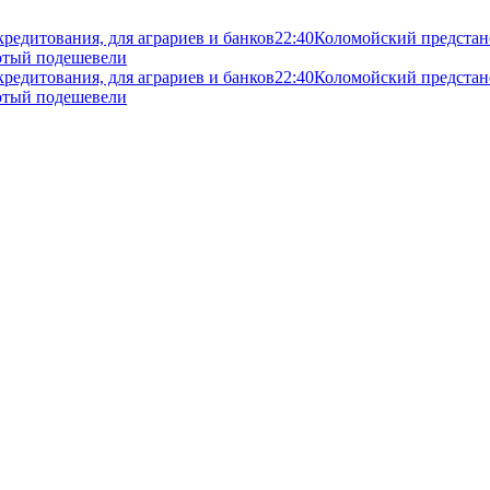
кредитования, для аграриев и банков
22:40
Коломойский предстане
злотый подешевели
кредитования, для аграриев и банков
22:40
Коломойский предстане
злотый подешевели