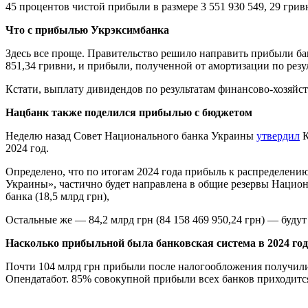
45 процентов чистой прибыли в размере 3 551 930 549, 29 гр
Что с прибылью Укрэксимбанка
Здесь все проще. Правительство решило направить прибыли бан
851,34 гривни, и прибыли, полученной от амортизации по резу
Кстати, выплату дивидендов по результатам финансово-хозяйс
Нацбанк также поделился прибылью с бюджетом
Неделю назад Совет Национального банка Украины
утвердил
К
2024 год.
Определено, что по итогам 2024 года прибыль к распределени
Украины», частично будет направлена в общие резервы Нацио
банка (18,5 млрд грн),
Остальные же — 84,2 млрд грн (84 158 469 950,24 грн) — буд
Насколько прибыльной была банковская система в 2024 год
Почти 104 млрд грн прибыли после налогообложения получили 
Опендатабот. 85% совокупной прибыли всех банков приходится