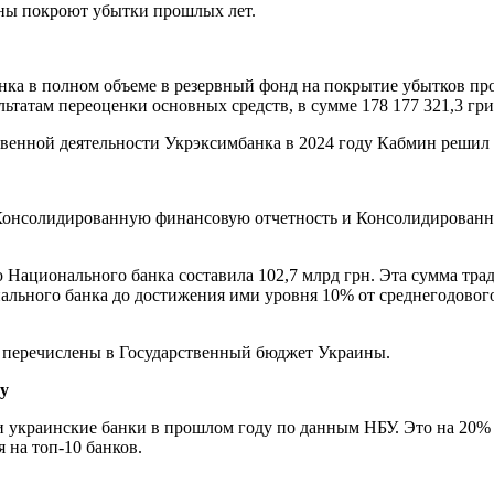
ивны покроют убытки прошлых лет.
ка в полном объеме в резервный фонд на покрытие убытков прош
льтатам переоценки основных средств, в сумме 178 177 321,3 гр
твенной деятельности Укрэксимбанка в 2024 году Кабмин решил 
онсолидированную финансовую отчетность и Консолидированны
ю Национального банка составила 102,7 млрд грн. Эта сумма тр
нального банка до достижения ими уровня 10% от среднегодовог
ут перечислены в Государственный бюджет Украины.
у
украинские банки в прошлом году по данным НБУ. Это на 20% б
 на топ-10 банков.