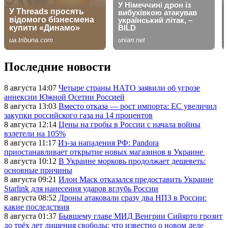
Последние новости
8 августа 14:07
Четыре страны НАТО заявили об угрозе
аннексии Южной Осетии Россией
8 августа 13:03
Вместо отказа — рост импорта: ЕС увеличил
закупки российского газа на 14 процентов
8 августа 12:14
Цены на гробы в России с начала войны
взлетели на 105%
8 августа 11:17
Из-за нападения РФ: Pandora
приостанавливает открытие новых магазинов в Украине
8 августа 10:12
В Украине морковь продолжает дешеветь:
основные причины
8 августа 09:21
Илон Маск отказался предоставить Украине
Starlink для нанесения ударов вглубь России
8 августа 08:52
Дроны атаковали сразу два НПЗ в России:
какие последствия
8 августа 01:37
Бывшему главе МИД Венгрии Сийярто грозит
до трёх лет лишения свободы: что известно о новом деле