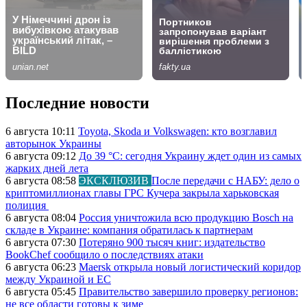
Последние новости
6 августа 10:11
Toyota, Skoda и Volkswagen: кто возглавил
авторынок Украины
6 августа 09:12
До 39 °C: сегодня Украину ждет один из самых
жарких дней лета
6 августа 08:58
ЭКСКЛЮЗИВ
После передачи с НАБУ: дело о
криптомиллионах главы ГРС Кучера закрыла харьковская
полиция
6 августа 08:04
Россия уничтожила всю продукцию Bosch на
складе в Украине: компания обратилась к партнерам
6 августа 07:30
Потеряно 900 тысяч книг: издательство
BookChef сообщило о последствиях атаки
6 августа 06:23
Maersk открыла новый логистический коридор
между Украиной и ЕС
6 августа 05:45
Правительство завершило проверку регионов:
не все области готовы к зиме