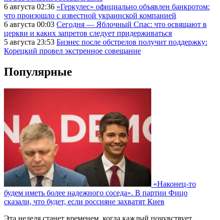
6 августа 02:36
«Геркулес» официально объявлен банкротом:
что произошло с известной украинской компанией
6 августа 00:03
Сегодня — Яблочный Спас: что освящают в
церкви и каких запретов следует придерживаться
5 августа 23:53
Бизнес после обстрелов получит поддержку:
Корецкий провел экстренное совещание
Популярные
«Наконец-то
будем иметь более надежного соседа». В партии Фицо
сказали, что будет, если россияне захватят Киев
Эта неделя станет временем, когда каждый почувствует