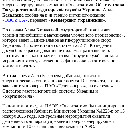
энергогенерирующая компания «Энергоатом». Об этом
глава
Государственной аудиторской службы Украины Алла
Басалаева
сообщила в интервью интернет-изданию
«OBOZ.UA»
, передает
«Коммерсант Украинский»
.
По словам Аллы Басалаевой, «аудиторский отчет и акт
ревизии приобщены к материалам уголовного производства»,
которое ведет Национальное антикоррупционное бюро
Украины. В соответствии со статьей 222 УПК сведения
досудебного расследования не подлежат разглашению.
Поэтому пока, как отметила глава Госаудитслужбы, детали
мероприятия государственного финансового контроля не
комментируются.
В то же время Алла Басалаева добавила, что аудит
энергетического сектора продолжается. В частности, в июне
завершится проверка ПАО «Центрэнерго», на очереди –
Оператор газотранспортной системы Украины и
«Укргаздобыча».
Напомним, что аудит НАЭК «Энергоатом» был инициирован
распоряжением Кабинета Министров Украины №1223-р от 13
ноября 2025 года. Контрольные мероприятия охватили
деятельность аппарата управления энергогенерирующей
компании и 10 ее филиалов, включая три АЭС.